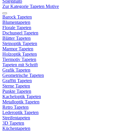
Soleggiato
Zur Kategorie Tapeten Motive
Barock Tapeten
Blumentapeten
Florale Tapeten
Dschungel Tapeten
Blätter Tapeten
Steinoptik Tapeten
Marmor Tapeten
Holzoptik Tapeten
Tiermotiv Tapeten
Tapeten mit Schrift
Grafik Tapeten
Geometrische Tapeten
Graffiti Tapeten
Sterne Tapeten
Punkte Tapeten
Kacheloptik Tapeten
Metalloptik Tapeten
Retro Tapeten
Lederoptik Tapeten
Streifentapeten
3D Tapeten
Küchentapeten