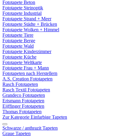
Fototapete Beton
Fototapete Steinoptik
Fototapete Industrial
Fototapete Strand + Meer
Fototapete Städte + Brücken
Fototapete Wolken + Himmel
Fototapete Tiere
Fototapete Berge
Fototapete Wald
Fototapete Kinderzimmer
Fototapete Küche
Fototapete Weltkarte
Fototapete Frau + Mann
Fototapeten nach Herstellern
A.S. Creation Fototapeten
Rasch Fototapeten
Rasch Textil Fototapeten
Grandeco Fototapeten
Erismann Fototapeten
Eijffinger Fototapeten
Thomas Fototapeten
Zur Kategorie Einfarbige Tapeten
Schwarze / anthrazit Tapeten
Graue Tapeten