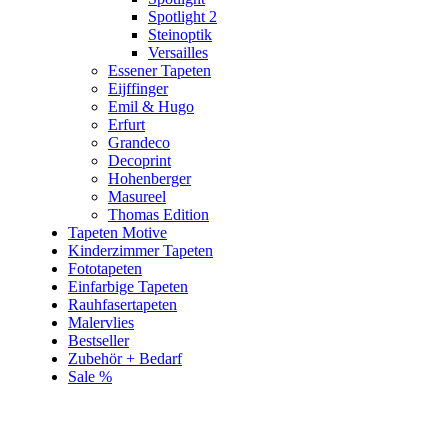
Spotlight 2
Steinoptik
Versailles
Essener Tapeten
Eijffinger
Emil & Hugo
Erfurt
Grandeco
Decoprint
Hohenberger
Masureel
Thomas Edition
Tapeten Motive
Kinderzimmer Tapeten
Fototapeten
Einfarbige Tapeten
Rauhfasertapeten
Malervlies
Bestseller
Zubehör + Bedarf
Sale %