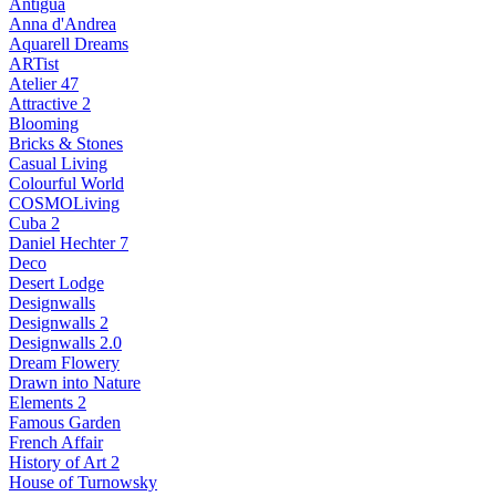
Antigua
Anna d'Andrea
Aquarell Dreams
ARTist
Atelier 47
Attractive 2
Blooming
Bricks & Stones
Casual Living
Colourful World
COSMOLiving
Cuba 2
Daniel Hechter 7
Deco
Desert Lodge
Designwalls
Designwalls 2
Designwalls 2.0
Dream Flowery
Drawn into Nature
Elements 2
Famous Garden
French Affair
History of Art 2
House of Turnowsky