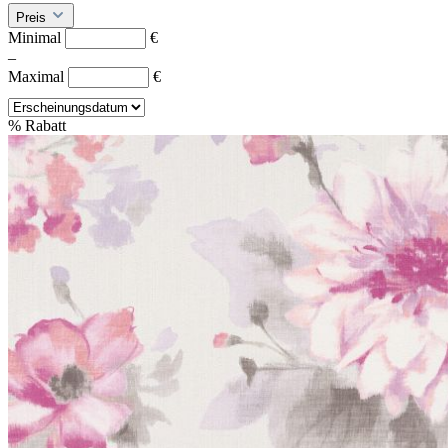
Preis
Minimal
€
–
Maximal
€
%
Rabatt