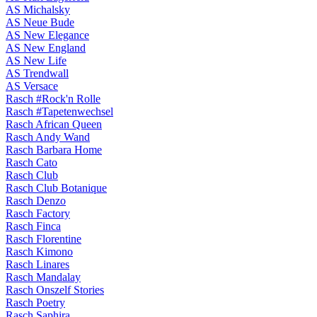
AS Michalsky
AS Neue Bude
AS New Elegance
AS New England
AS New Life
AS Trendwall
AS Versace
Rasch #Rock'n Rolle
Rasch #Tapetenwechsel
Rasch African Queen
Rasch Andy Wand
Rasch Barbara Home
Rasch Cato
Rasch Club
Rasch Club Botanique
Rasch Denzo
Rasch Factory
Rasch Finca
Rasch Florentine
Rasch Kimono
Rasch Linares
Rasch Mandalay
Rasch Onszelf Stories
Rasch Poetry
Rasch Saphira