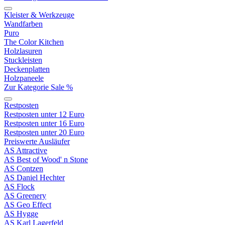
Kleister & Werkzeuge
Wandfarben
Puro
The Color Kitchen
Holzlasuren
Stuckleisten
Deckenplatten
Holzpaneele
Zur Kategorie Sale %
Restposten
Restposten unter 12 Euro
Restposten unter 16 Euro
Restposten unter 20 Euro
Preiswerte Ausläufer
AS Attractive
AS Best of Wood' n Stone
AS Contzen
AS Daniel Hechter
AS Flock
AS Greenery
AS Geo Effect
AS Hygge
AS Karl Lagerfeld