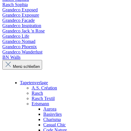
Rasch Sophia
Grandeco Exposed
Grandeco Exposure
Grandeco Facade
Grandeco Inspiration
Grandeco Jack 'n Rose
Grandeco Life
Grandeco Nomad
Grandeco Phoenix
Grandeco Wanderlust
BN Walls
Menü schließen
Tapetenverlage
A.S. Création
Rasch
Rasch Textil
Erismann
Aurora
Basisvlies
Charisma
Casual Chic
Code Nature