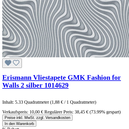
Erismann Vliestapete GMK Fashion for
Walls 2 silber 1014629
Inhalt:
5.33 Quadratmeter
(1,88 € / 1 Quadratmeter)
Verkaufspreis:
10,00 €
Regulärer Preis:
38,45 €
(73.99% gespart)
Preise inkl. MwSt. zzgl. Versandkosten
In den Warenkorb