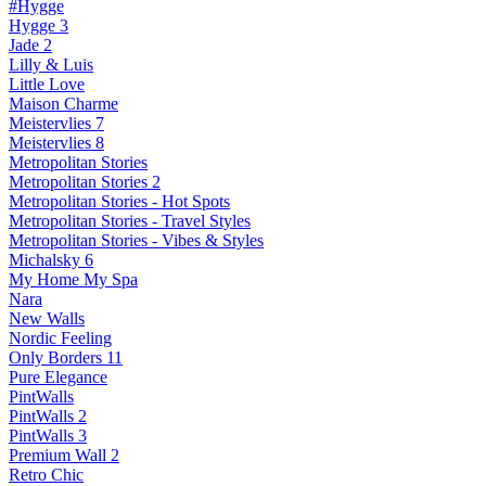
#Hygge
Hygge 3
Jade 2
Lilly & Luis
Little Love
Maison Charme
Meistervlies 7
Meistervlies 8
Metropolitan Stories
Metropolitan Stories 2
Metropolitan Stories - Hot Spots
Metropolitan Stories - Travel Styles
Metropolitan Stories - Vibes & Styles
Michalsky 6
My Home My Spa
Nara
New Walls
Nordic Feeling
Only Borders 11
Pure Elegance
PintWalls
PintWalls 2
PintWalls 3
Premium Wall 2
Retro Chic