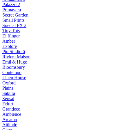
Palazzo 2
Primavera
Secret Garden
Small Prints
Special FX 2
Tiny Tots
Eijffinger
Amber
Explore
Pip Studio 6
Riviera Maison
Emil & Hugo
Bloomsbury
Contempo
Linen House
Oxford
Plains
Sakura
Sensai
Erfurt
Grandeco
Ambience
Arcadia
Attitude
Ciara