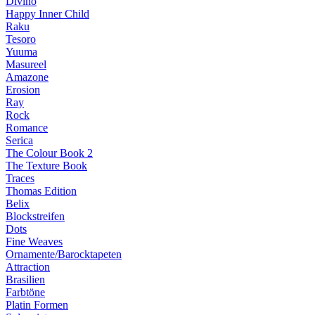
Divino
Happy Inner Child
Raku
Tesoro
Yuuma
Masureel
Amazone
Erosion
Ray
Rock
Romance
Serica
The Colour Book 2
The Texture Book
Traces
Thomas Edition
Belix
Blockstreifen
Dots
Fine Weaves
Ornamente/Barocktapeten
Attraction
Brasilien
Farbtöne
Platin Formen