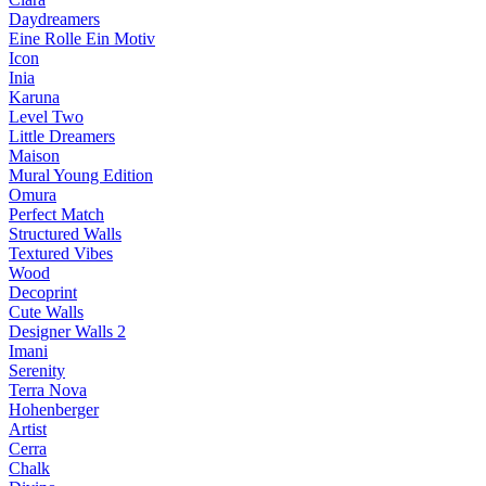
Daydreamers
Eine Rolle Ein Motiv
Icon
Inia
Karuna
Level Two
Little Dreamers
Maison
Mural Young Edition
Omura
Perfect Match
Structured Walls
Textured Vibes
Wood
Decoprint
Cute Walls
Designer Walls 2
Imani
Serenity
Terra Nova
Hohenberger
Artist
Cerra
Chalk