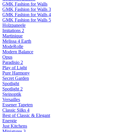
GMK Fashion for Walls
GMK Fashion for Walls 3
GMK Fashion for Walls 4
GMK Fashion for Walls 5
Holzpaneele
Imitations 2
Martinique
Melissa 4 Earth
ModeRolle
Modern Balance
Opus
Paradisio 2
Play of Light
Pure Harmony
Secret Garden
Spotlight
Spotlight 2
Steinoptik
Versailles
Essener Tapeten
Classic Silks 4
Best of Classic & Elegant
Energie
Just Kitchens
Miniatures 3