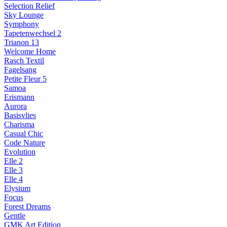
Selection Relief
Sky Lounge
Symphony
Tapetenwechsel 2
Trianon 13
Welcome Home
Rasch Textil
Fagelsang
Petite Fleur 5
Samoa
Erismann
Aurora
Basisvlies
Charisma
Casual Chic
Code Nature
Evolution
Elle 2
Elle 3
Elle 4
Elysium
Focus
Forest Dreams
Gentle
GMK Art Edition