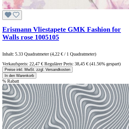
Erismann Vliestapete GMK Fashion for
Walls rose 1005105
Inhalt:
5.33 Quadratmeter
(4,22 € / 1 Quadratmeter)
Verkaufspreis:
22,47 €
Regulärer Preis:
38,45 €
(41.56% gespart)
Preise inkl. MwSt. zzgl. Versandkosten
In den Warenkorb
%
Rabatt