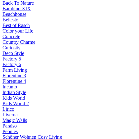
Back To Nature
Bambino XIX
Beachhouse
Beltesto
Best of Rasch
Color your Life
Concrete
Country Charme
Curiosity
Deco Style
Factory 5
Factory 6
Farm Living
Florentine 3
Florentine 4
Incanto
Indian Style
Kids World
Kids World 2
Lirico
Liverna
Magic Walls
Paraiso
Peonies
Schöner Wohnen Cosy Living