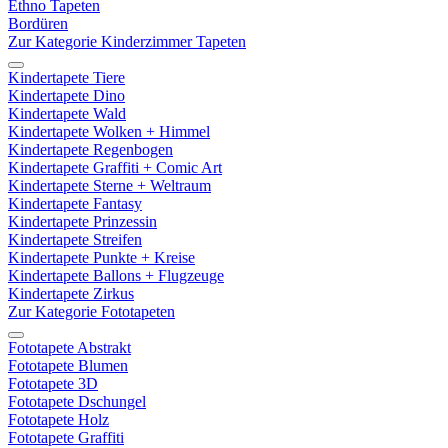
Ethno Tapeten
Bordüren
Zur Kategorie Kinderzimmer Tapeten
Kindertapete Tiere
Kindertapete Dino
Kindertapete Wald
Kindertapete Wolken + Himmel
Kindertapete Regenbogen
Kindertapete Graffiti + Comic Art
Kindertapete Sterne + Weltraum
Kindertapete Fantasy
Kindertapete Prinzessin
Kindertapete Streifen
Kindertapete Punkte + Kreise
Kindertapete Ballons + Flugzeuge
Kindertapete Zirkus
Zur Kategorie Fototapeten
Fototapete Abstrakt
Fototapete Blumen
Fototapete 3D
Fototapete Dschungel
Fototapete Holz
Fototapete Graffiti