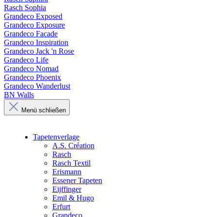
Rasch Sophia
Grandeco Exposed
Grandeco Exposure
Grandeco Facade
Grandeco Inspiration
Grandeco Jack 'n Rose
Grandeco Life
Grandeco Nomad
Grandeco Phoenix
Grandeco Wanderlust
BN Walls
Menü schließen
Tapetenverlage
A.S. Création
Rasch
Rasch Textil
Erismann
Essener Tapeten
Eijffinger
Emil & Hugo
Erfurt
Grandeco