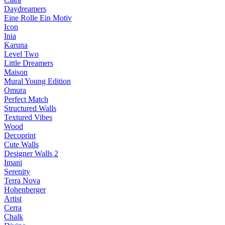
Daydreamers
Eine Rolle Ein Motiv
Icon
Inia
Karuna
Level Two
Little Dreamers
Maison
Mural Young Edition
Omura
Perfect Match
Structured Walls
Textured Vibes
Wood
Decoprint
Cute Walls
Designer Walls 2
Imani
Serenity
Terra Nova
Hohenberger
Artist
Cerra
Chalk