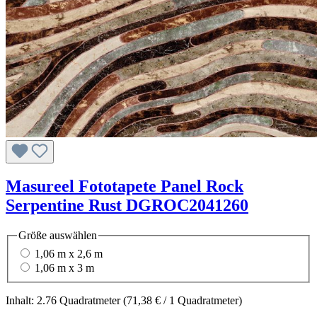
Masureel Fototapete Panel Rock
Serpentine Rust DGROC2041260
Größe
auswählen
1,06 m x 2,6 m
1,06 m x 3 m
Inhalt:
2.76 Quadratmeter
(71,38 € / 1 Quadratmeter)