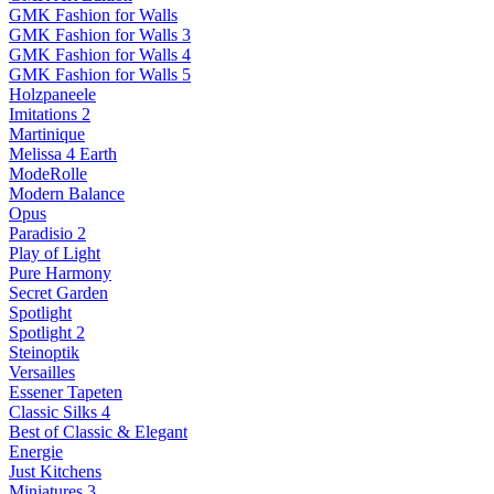
GMK Fashion for Walls
GMK Fashion for Walls 3
GMK Fashion for Walls 4
GMK Fashion for Walls 5
Holzpaneele
Imitations 2
Martinique
Melissa 4 Earth
ModeRolle
Modern Balance
Opus
Paradisio 2
Play of Light
Pure Harmony
Secret Garden
Spotlight
Spotlight 2
Steinoptik
Versailles
Essener Tapeten
Classic Silks 4
Best of Classic & Elegant
Energie
Just Kitchens
Miniatures 3