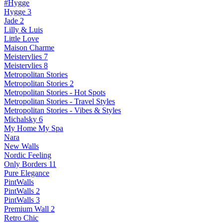
#Hygge
Hygge 3
Jade 2
Lilly & Luis
Little Love
Maison Charme
Meistervlies 7
Meistervlies 8
Metropolitan Stories
Metropolitan Stories 2
Metropolitan Stories - Hot Spots
Metropolitan Stories - Travel Styles
Metropolitan Stories - Vibes & Styles
Michalsky 6
My Home My Spa
Nara
New Walls
Nordic Feeling
Only Borders 11
Pure Elegance
PintWalls
PintWalls 2
PintWalls 3
Premium Wall 2
Retro Chic