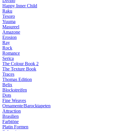
Divino
Happy Inner Child
Raku
Tesoro
Yuuma
Masureel
Amazone
Erosion
Ray
Rock
Romance
Serica
The Colour Book 2
The Texture Book
Traces
Thomas Edition
Belix
Blockstreifen
Dots
Fine Weaves
Ornamente/Barocktapeten
Attraction
Brasilien
Farbtöne
Platin Formen