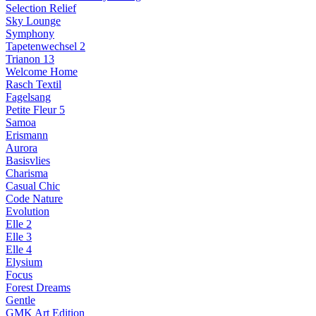
Selection Relief
Sky Lounge
Symphony
Tapetenwechsel 2
Trianon 13
Welcome Home
Rasch Textil
Fagelsang
Petite Fleur 5
Samoa
Erismann
Aurora
Basisvlies
Charisma
Casual Chic
Code Nature
Evolution
Elle 2
Elle 3
Elle 4
Elysium
Focus
Forest Dreams
Gentle
GMK Art Edition