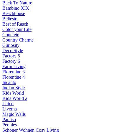
Back To Nature
Bambino XIX
Beachhouse
Beltesto
Best of Rasch
Color your Life
Concrete
Country Charme
Curiosity
Deco Style
Factory 5
Factory 6
Farm Living
Florentine 3
Florentine 4
Incanto
Indian Style
Kids World
Kids World 2
Lirico
Liverna
Magic Walls
Paraiso
Peonies
Schöner Wohnen Cosy Living