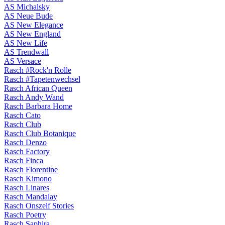
AS Michalsky
AS Neue Bude
AS New Elegance
AS New England
AS New Life
AS Trendwall
AS Versace
Rasch #Rock'n Rolle
Rasch #Tapetenwechsel
Rasch African Queen
Rasch Andy Wand
Rasch Barbara Home
Rasch Cato
Rasch Club
Rasch Club Botanique
Rasch Denzo
Rasch Factory
Rasch Finca
Rasch Florentine
Rasch Kimono
Rasch Linares
Rasch Mandalay
Rasch Onszelf Stories
Rasch Poetry
Rasch Saphira