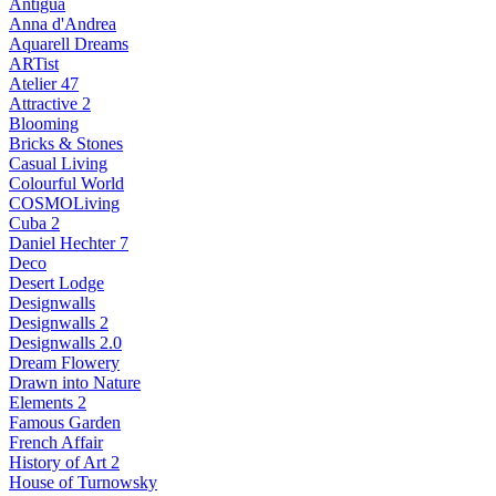
Antigua
Anna d'Andrea
Aquarell Dreams
ARTist
Atelier 47
Attractive 2
Blooming
Bricks & Stones
Casual Living
Colourful World
COSMOLiving
Cuba 2
Daniel Hechter 7
Deco
Desert Lodge
Designwalls
Designwalls 2
Designwalls 2.0
Dream Flowery
Drawn into Nature
Elements 2
Famous Garden
French Affair
History of Art 2
House of Turnowsky