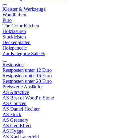
Kleister & Werkzeuge
Wandfarben
Puro
The Color Kitchen
Holzlasuren
Stuckleisten
Deckenplatten
Holzpaneele
Zur Kategorie Sale %
Restposten
Restposten unter 12 Euro
Restposten unter 16 Euro
Restposten unter 20 Euro
Preiswerte Ausläufer
AS Attractive
AS Best of Wood' n Stone
AS Contzen
AS Daniel Hechter
AS Flock
AS Greenery
AS Geo Effect
AS Hygge
AS Karl Lagerfeld