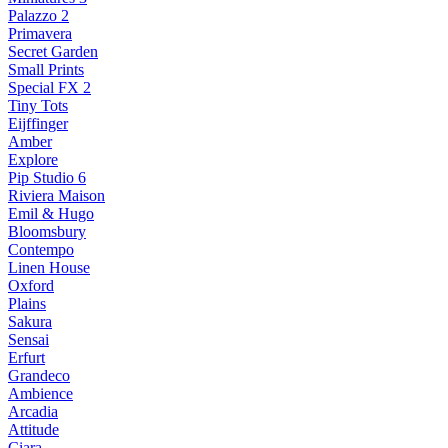
Palazzo 2
Primavera
Secret Garden
Small Prints
Special FX 2
Tiny Tots
Eijffinger
Amber
Explore
Pip Studio 6
Riviera Maison
Emil & Hugo
Bloomsbury
Contempo
Linen House
Oxford
Plains
Sakura
Sensai
Erfurt
Grandeco
Ambience
Arcadia
Attitude
Ciara