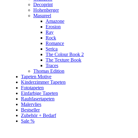
Decoprint
Hohenberger
Masureel
Amazone
Erosion
Ray
Rock
Romance
Serica
The Colour Book 2
The Texture Book
Traces
Thomas Edition
Tapeten Motive
Kinderzimmer Tapeten
Fototapeten
Einfarbige Tapeten
Rauhfasertapeten
Malervlies
Bestseller
Zubehör + Bedarf
Sale %