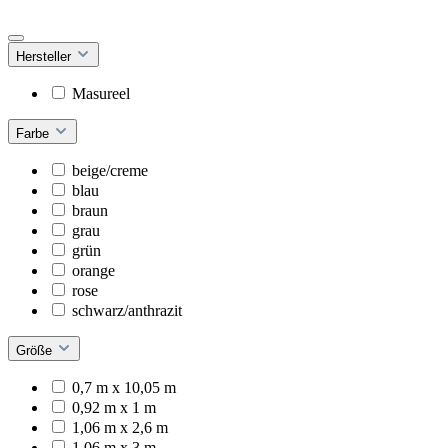
Hersteller
Masureel
Farbe
beige/creme
blau
braun
grau
grün
orange
rose
schwarz/anthrazit
Größe
0,7 m x 10,05 m
0,92 m x 1 m
1,06 m x 2,6 m
1,06 m x 3 m