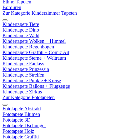
Ethno Tapeten
Bordüren
Zur Kategorie Kinderzimmer Tapeten
Kindertapete Tiere
Kindertapete Dino
Kindertapete Wald
Kindertapete Wolken + Himmel
Kindertapete Regenbogen
Kindertapete Graffiti + Comic Art
Kindertapete Sterne + Weltraum
Kindertapete Fantasy
Kindertapete Prinzessin
Kindertapete Streifen
Kindertapete Punkte + Kreise
Kindertapete Ballons + Flugzeuge
Kindertapete Zirkus
Zur Kategorie Fototapeten
Fototapete Abstrakt
Fototapete Blumen
Fototapete 3D
Fototapete Dschungel
Fototapete Holz
Fototapete Graffiti