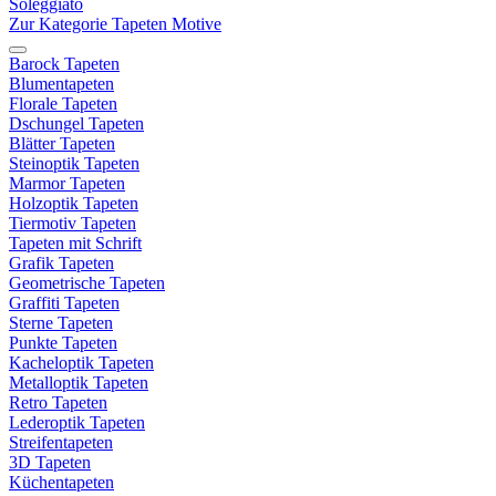
Soleggiato
Zur Kategorie Tapeten Motive
Barock Tapeten
Blumentapeten
Florale Tapeten
Dschungel Tapeten
Blätter Tapeten
Steinoptik Tapeten
Marmor Tapeten
Holzoptik Tapeten
Tiermotiv Tapeten
Tapeten mit Schrift
Grafik Tapeten
Geometrische Tapeten
Graffiti Tapeten
Sterne Tapeten
Punkte Tapeten
Kacheloptik Tapeten
Metalloptik Tapeten
Retro Tapeten
Lederoptik Tapeten
Streifentapeten
3D Tapeten
Küchentapeten