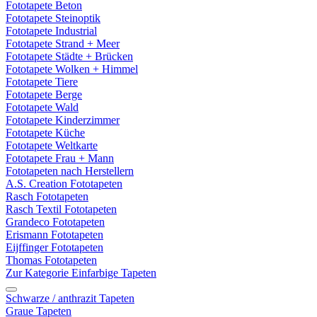
Fototapete Beton
Fototapete Steinoptik
Fototapete Industrial
Fototapete Strand + Meer
Fototapete Städte + Brücken
Fototapete Wolken + Himmel
Fototapete Tiere
Fototapete Berge
Fototapete Wald
Fototapete Kinderzimmer
Fototapete Küche
Fototapete Weltkarte
Fototapete Frau + Mann
Fototapeten nach Herstellern
A.S. Creation Fototapeten
Rasch Fototapeten
Rasch Textil Fototapeten
Grandeco Fototapeten
Erismann Fototapeten
Eijffinger Fototapeten
Thomas Fototapeten
Zur Kategorie Einfarbige Tapeten
Schwarze / anthrazit Tapeten
Graue Tapeten