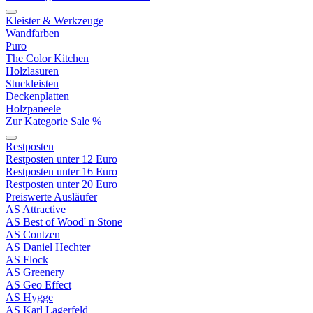
Kleister & Werkzeuge
Wandfarben
Puro
The Color Kitchen
Holzlasuren
Stuckleisten
Deckenplatten
Holzpaneele
Zur Kategorie Sale %
Restposten
Restposten unter 12 Euro
Restposten unter 16 Euro
Restposten unter 20 Euro
Preiswerte Ausläufer
AS Attractive
AS Best of Wood' n Stone
AS Contzen
AS Daniel Hechter
AS Flock
AS Greenery
AS Geo Effect
AS Hygge
AS Karl Lagerfeld