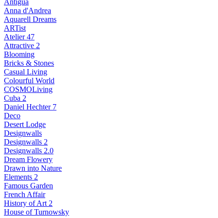
Antigua
Anna d'Andrea
Aquarell Dreams
ARTist
Atelier 47
Attractive 2
Blooming
Bricks & Stones
Casual Living
Colourful World
COSMOLiving
Cuba 2
Daniel Hechter 7
Deco
Desert Lodge
Designwalls
Designwalls 2
Designwalls 2.0
Dream Flowery
Drawn into Nature
Elements 2
Famous Garden
French Affair
History of Art 2
House of Turnowsky