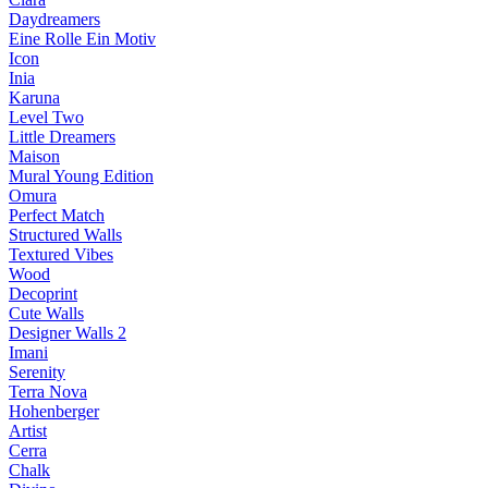
Daydreamers
Eine Rolle Ein Motiv
Icon
Inia
Karuna
Level Two
Little Dreamers
Maison
Mural Young Edition
Omura
Perfect Match
Structured Walls
Textured Vibes
Wood
Decoprint
Cute Walls
Designer Walls 2
Imani
Serenity
Terra Nova
Hohenberger
Artist
Cerra
Chalk