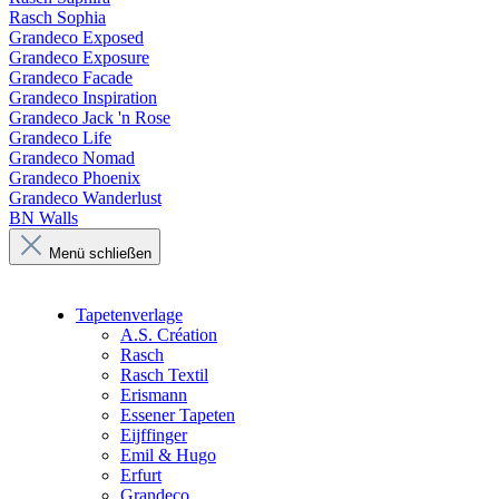
Rasch Sophia
Grandeco Exposed
Grandeco Exposure
Grandeco Facade
Grandeco Inspiration
Grandeco Jack 'n Rose
Grandeco Life
Grandeco Nomad
Grandeco Phoenix
Grandeco Wanderlust
BN Walls
Menü schließen
Tapetenverlage
A.S. Création
Rasch
Rasch Textil
Erismann
Essener Tapeten
Eijffinger
Emil & Hugo
Erfurt
Grandeco