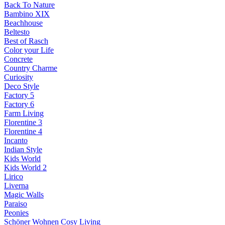
Back To Nature
Bambino XIX
Beachhouse
Beltesto
Best of Rasch
Color your Life
Concrete
Country Charme
Curiosity
Deco Style
Factory 5
Factory 6
Farm Living
Florentine 3
Florentine 4
Incanto
Indian Style
Kids World
Kids World 2
Lirico
Liverna
Magic Walls
Paraiso
Peonies
Schöner Wohnen Cosy Living