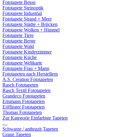
Fototapete Beton
Fototapete Steinoptik
Fototapete Industrial
Fototapete Strand + Meer
Fototapete Städte + Brücken
Fototapete Wolken + Himmel
Fototapete Tiere
Fototapete Berge
Fototapete Wald
Fototapete Kinderzimmer
Fototapete Küche
Fototapete Weltkarte
Fototapete Frau + Mann
Fototapeten nach Herstellern
A.S. Creation Fototapeten
Rasch Fototapeten
Rasch Textil Fototapeten
Grandeco Fototapeten
Erismann Fototapeten
Eijffinger Fototapeten
Thomas Fototapeten
Zur Kategorie Einfarbige Tapeten
Schwarze / anthrazit Tapeten
Graue Tapeten