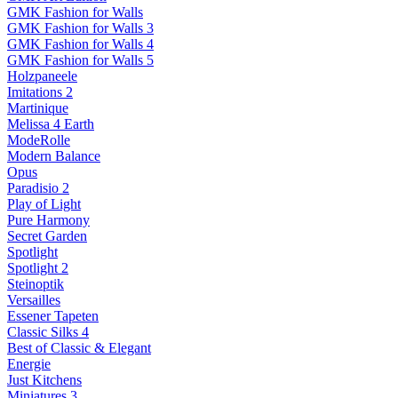
GMK Fashion for Walls
GMK Fashion for Walls 3
GMK Fashion for Walls 4
GMK Fashion for Walls 5
Holzpaneele
Imitations 2
Martinique
Melissa 4 Earth
ModeRolle
Modern Balance
Opus
Paradisio 2
Play of Light
Pure Harmony
Secret Garden
Spotlight
Spotlight 2
Steinoptik
Versailles
Essener Tapeten
Classic Silks 4
Best of Classic & Elegant
Energie
Just Kitchens
Miniatures 3