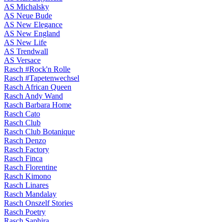
AS Michalsky
AS Neue Bude
AS New Elegance
AS New England
AS New Life
AS Trendwall
AS Versace
Rasch #Rock'n Rolle
Rasch #Tapetenwechsel
Rasch African Queen
Rasch Andy Wand
Rasch Barbara Home
Rasch Cato
Rasch Club
Rasch Club Botanique
Rasch Denzo
Rasch Factory
Rasch Finca
Rasch Florentine
Rasch Kimono
Rasch Linares
Rasch Mandalay
Rasch Onszelf Stories
Rasch Poetry
Rasch Saphira