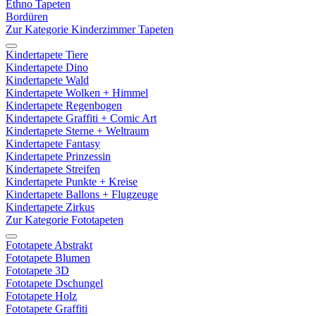
Ethno Tapeten
Bordüren
Zur Kategorie Kinderzimmer Tapeten
Kindertapete Tiere
Kindertapete Dino
Kindertapete Wald
Kindertapete Wolken + Himmel
Kindertapete Regenbogen
Kindertapete Graffiti + Comic Art
Kindertapete Sterne + Weltraum
Kindertapete Fantasy
Kindertapete Prinzessin
Kindertapete Streifen
Kindertapete Punkte + Kreise
Kindertapete Ballons + Flugzeuge
Kindertapete Zirkus
Zur Kategorie Fototapeten
Fototapete Abstrakt
Fototapete Blumen
Fototapete 3D
Fototapete Dschungel
Fototapete Holz
Fototapete Graffiti