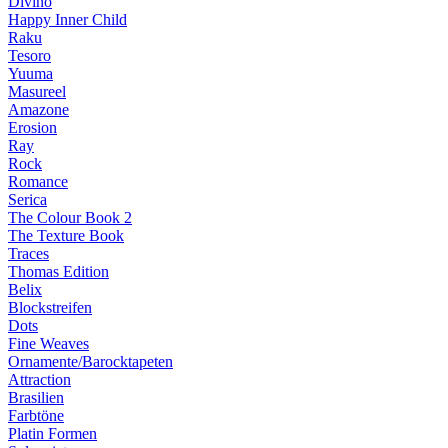
Divino
Happy Inner Child
Raku
Tesoro
Yuuma
Masureel
Amazone
Erosion
Ray
Rock
Romance
Serica
The Colour Book 2
The Texture Book
Traces
Thomas Edition
Belix
Blockstreifen
Dots
Fine Weaves
Ornamente/Barocktapeten
Attraction
Brasilien
Farbtöne
Platin Formen