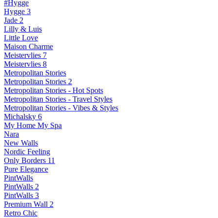
#Hygge
Hygge 3
Jade 2
Lilly & Luis
Little Love
Maison Charme
Meistervlies 7
Meistervlies 8
Metropolitan Stories
Metropolitan Stories 2
Metropolitan Stories - Hot Spots
Metropolitan Stories - Travel Styles
Metropolitan Stories - Vibes & Styles
Michalsky 6
My Home My Spa
Nara
New Walls
Nordic Feeling
Only Borders 11
Pure Elegance
PintWalls
PintWalls 2
PintWalls 3
Premium Wall 2
Retro Chic