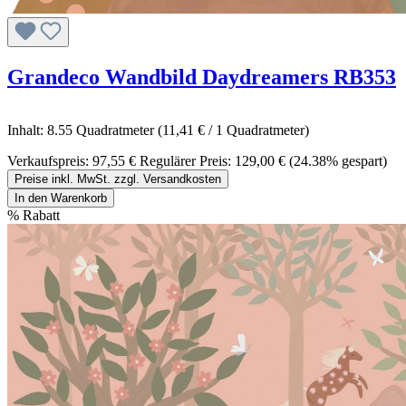
Grandeco Wandbild Daydreamers RB353
Inhalt:
8.55 Quadratmeter
(11,41 € / 1 Quadratmeter)
Verkaufspreis:
97,55 €
Regulärer Preis:
129,00 €
(24.38% gespart)
Preise inkl. MwSt. zzgl. Versandkosten
In den Warenkorb
%
Rabatt