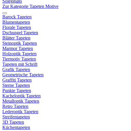
Soleggiato
Zur Kategorie Tapeten Motive
Barock Tapeten
Blumentapeten
Florale Tapeten
Dschungel Tapeten
Blätter Tapeten
Steinoptik Tapeten
Marmor Tapeten
Holzoptik Tapeten
Tiermotiv Tapeten
Tapeten mit Schrift
Grafik Tapeten
Geometrische Tapeten
Graffiti Tapeten
Sterne Tapeten
Punkte Tapeten
Kacheloptik Tapeten
Metalloptik Tapeten
Retro Tapeten
Lederoptik Tapeten
Streifentapeten
3D Tapeten
Küchentapeten