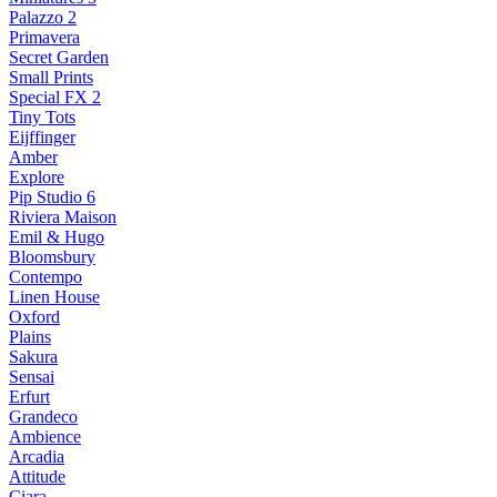
Palazzo 2
Primavera
Secret Garden
Small Prints
Special FX 2
Tiny Tots
Eijffinger
Amber
Explore
Pip Studio 6
Riviera Maison
Emil & Hugo
Bloomsbury
Contempo
Linen House
Oxford
Plains
Sakura
Sensai
Erfurt
Grandeco
Ambience
Arcadia
Attitude
Ciara