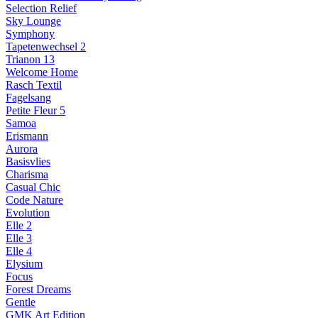
Selection Relief
Sky Lounge
Symphony
Tapetenwechsel 2
Trianon 13
Welcome Home
Rasch Textil
Fagelsang
Petite Fleur 5
Samoa
Erismann
Aurora
Basisvlies
Charisma
Casual Chic
Code Nature
Evolution
Elle 2
Elle 3
Elle 4
Elysium
Focus
Forest Dreams
Gentle
GMK Art Edition