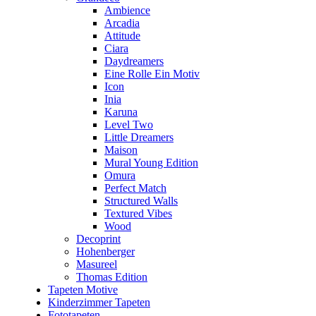
Ambience
Arcadia
Attitude
Ciara
Daydreamers
Eine Rolle Ein Motiv
Icon
Inia
Karuna
Level Two
Little Dreamers
Maison
Mural Young Edition
Omura
Perfect Match
Structured Walls
Textured Vibes
Wood
Decoprint
Hohenberger
Masureel
Thomas Edition
Tapeten Motive
Kinderzimmer Tapeten
Fototapeten