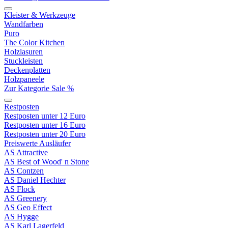
Kleister & Werkzeuge
Wandfarben
Puro
The Color Kitchen
Holzlasuren
Stuckleisten
Deckenplatten
Holzpaneele
Zur Kategorie Sale %
Restposten
Restposten unter 12 Euro
Restposten unter 16 Euro
Restposten unter 20 Euro
Preiswerte Ausläufer
AS Attractive
AS Best of Wood' n Stone
AS Contzen
AS Daniel Hechter
AS Flock
AS Greenery
AS Geo Effect
AS Hygge
AS Karl Lagerfeld