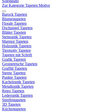
Soleggiato
Zur Kategorie Tapeten Motive
Barock Tapeten
Blumentapeten
Florale Tapeten
Dschungel Tapeten
Blätter Tapeten
Steinoptik Tapeten
Marmor Tapeten
Holzoptik Tapeten
Tiermotiv Tapeten
Tapeten mit Schrift
Grafik Tapeten
Geometrische Tapeten
Graffiti Tapeten
Sterne Tapeten
Punkte Tapeten
Kacheloptik Tapeten
Metalloptik Tapeten
Retro Tapeten
Lederoptik Tapeten
Streifentapeten
3D Tapeten
Küchentapeten