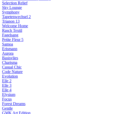
Selection Relief
Sky Lounge
Symphony
Tapetenwechsel 2
Trianon 13
Welcome Home
Rasch Textil
Fagelsang
Petite Fleur 5
Samoa
Erismann
Aurora
Basisvlies
Charisma
Casual Chic
Code Nature
Evolution
Elle 2
Elle 3
Elle 4
Elysium
Focus
Forest Dreams
Gentle
GMK Art Edition