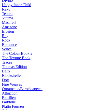
Divino
Happy Inner Child
Raku
Tesoro
Yuuma
Masureel
Amazone
Erosion
Ray
Rock
Romance
Serica
The Colour Book 2
The Texture Book
Traces
Thomas Edition
Belix
Blockstreifen
Dots
Fine Weaves
Ornamente/Barocktapeten
Attraction
Brasilien
Farbtöne
Platin Formen