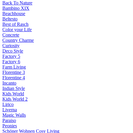
Back To Nature
Bambino XIX
Beachhouse
Beltesto
Best of Rasch
Color your Life
Concrete
Country Charme
Curiosity
Deco Style
Factory 5
Factory 6
Farm Living
Florentine 3
Florentine 4
Incanto
Indian Style
Kids World
Kids World 2
Lirico
Liverna
Magic Walls
Paraiso
Peonies
Schöner Wohnen Cosy Living