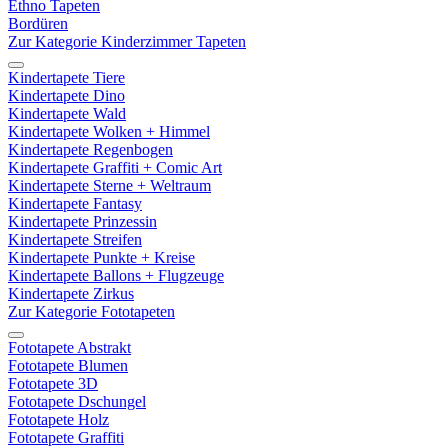
Ethno Tapeten
Bordüren
Zur Kategorie Kinderzimmer Tapeten
Kindertapete Tiere
Kindertapete Dino
Kindertapete Wald
Kindertapete Wolken + Himmel
Kindertapete Regenbogen
Kindertapete Graffiti + Comic Art
Kindertapete Sterne + Weltraum
Kindertapete Fantasy
Kindertapete Prinzessin
Kindertapete Streifen
Kindertapete Punkte + Kreise
Kindertapete Ballons + Flugzeuge
Kindertapete Zirkus
Zur Kategorie Fototapeten
Fototapete Abstrakt
Fototapete Blumen
Fototapete 3D
Fototapete Dschungel
Fototapete Holz
Fototapete Graffiti