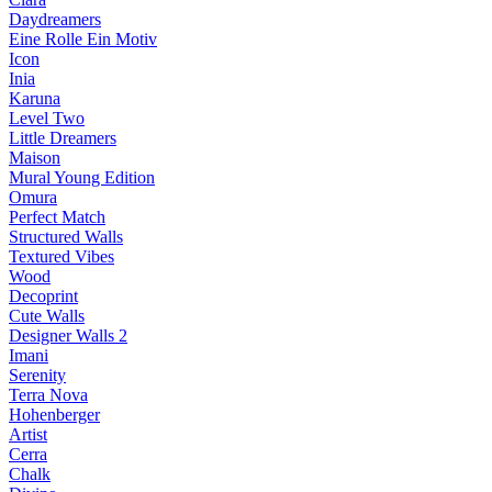
Daydreamers
Eine Rolle Ein Motiv
Icon
Inia
Karuna
Level Two
Little Dreamers
Maison
Mural Young Edition
Omura
Perfect Match
Structured Walls
Textured Vibes
Wood
Decoprint
Cute Walls
Designer Walls 2
Imani
Serenity
Terra Nova
Hohenberger
Artist
Cerra
Chalk