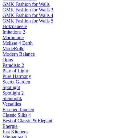
GMK Fashion for Walls
GMK Fashion for Walls 3
GMK Fashion for Walls 4
GMK Fashion for Walls 5
Holzpaneele
Imitations 2
Martinique
Melissa 4 Earth
ModeRolle
Modern Balance
Opus
Paradisio 2
Play of Light
Pure Harmony
Secret Garden
Spotlight
Spotlight 2
Steinoptik
Versailles
Essener Tapeten
Classic Silks 4
Best of Classic & Elegant
Energie
Just Kitchens
Miniatures 3