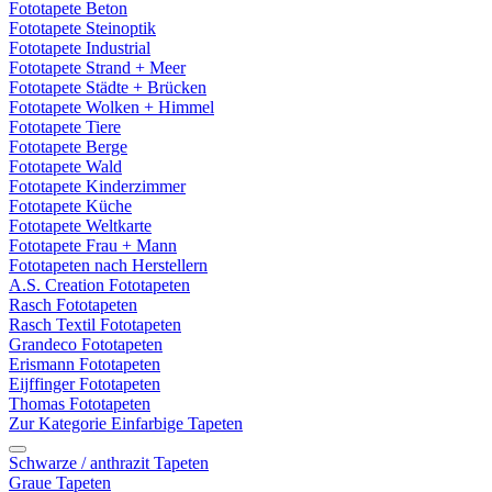
Fototapete Beton
Fototapete Steinoptik
Fototapete Industrial
Fototapete Strand + Meer
Fototapete Städte + Brücken
Fototapete Wolken + Himmel
Fototapete Tiere
Fototapete Berge
Fototapete Wald
Fototapete Kinderzimmer
Fototapete Küche
Fototapete Weltkarte
Fototapete Frau + Mann
Fototapeten nach Herstellern
A.S. Creation Fototapeten
Rasch Fototapeten
Rasch Textil Fototapeten
Grandeco Fototapeten
Erismann Fototapeten
Eijffinger Fototapeten
Thomas Fototapeten
Zur Kategorie Einfarbige Tapeten
Schwarze / anthrazit Tapeten
Graue Tapeten