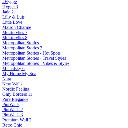
#Hygge
Hygge 3
Jade 2
Lilly & Luis
Little Love
Maison Charme
Meistervlies 7
Meistervlies 8
Metropolitan Stories
Metropolitan Stories 2
Metropolitan Stories - Hot Spots
Metropolitan Stories - Travel Styles
Metropolitan Stories - Vibes & Styles
Michalsky 6
My Home My Spa
Nara
New Walls
Nordic Feeling
Only Borders 11
Pure Elegance
PintWalls
PintWalls 2
PintWalls 3
Premium Wall 2
Retro Chic