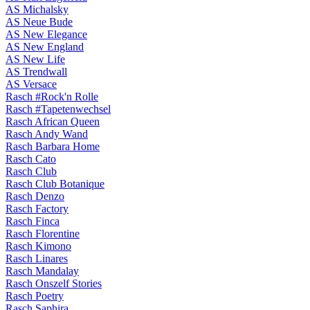
AS Michalsky
AS Neue Bude
AS New Elegance
AS New England
AS New Life
AS Trendwall
AS Versace
Rasch #Rock'n Rolle
Rasch #Tapetenwechsel
Rasch African Queen
Rasch Andy Wand
Rasch Barbara Home
Rasch Cato
Rasch Club
Rasch Club Botanique
Rasch Denzo
Rasch Factory
Rasch Finca
Rasch Florentine
Rasch Kimono
Rasch Linares
Rasch Mandalay
Rasch Onszelf Stories
Rasch Poetry
Rasch Saphira