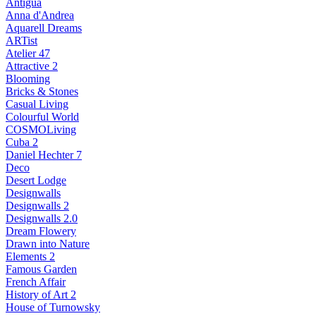
Antigua
Anna d'Andrea
Aquarell Dreams
ARTist
Atelier 47
Attractive 2
Blooming
Bricks & Stones
Casual Living
Colourful World
COSMOLiving
Cuba 2
Daniel Hechter 7
Deco
Desert Lodge
Designwalls
Designwalls 2
Designwalls 2.0
Dream Flowery
Drawn into Nature
Elements 2
Famous Garden
French Affair
History of Art 2
House of Turnowsky