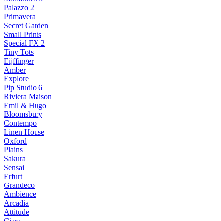
Palazzo 2
Primavera
Secret Garden
Small Prints
Special FX 2
Tiny Tots
Eijffinger
Amber
Explore
Pip Studio 6
Riviera Maison
Emil & Hugo
Bloomsbury
Contempo
Linen House
Oxford
Plains
Sakura
Sensai
Erfurt
Grandeco
Ambience
Arcadia
Attitude
Ciara