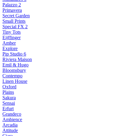
Palazzo 2
Primavera
Secret Garden
Small Prints
Special FX 2
Tiny Tots
Eijffinger
Amber
Explore
Pip Studio 6
Riviera Maison
Emil & Hugo
Bloomsbury
Contempo
Linen House
Oxford
Plains
Sakura
Sensai
Erfurt
Grandeco
Ambience
Arcadia
Attitude
Ciara