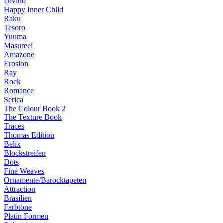
Divino
Happy Inner Child
Raku
Tesoro
Yuuma
Masureel
Amazone
Erosion
Ray
Rock
Romance
Serica
The Colour Book 2
The Texture Book
Traces
Thomas Edition
Belix
Blockstreifen
Dots
Fine Weaves
Ornamente/Barocktapeten
Attraction
Brasilien
Farbtöne
Platin Formen