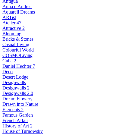
Antigua
Anna d'Andrea
Aquarell Dreams
ARTist
Atelier 47
Attractive 2
Blooming
Bricks & Stones
Casual Living
Colourful World
COSMOLiving
Cuba 2
Daniel Hechter 7
Deco
Desert Lodge
Designwalls
Designwalls 2
Designwalls 2.0
Dream Flowery
Drawn into Nature
Elements 2
Famous Garden
French Affair
History of Art 2
House of Turnowsky