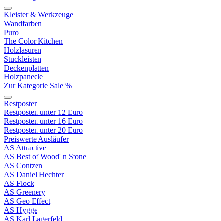
Kleister & Werkzeuge
Wandfarben
Puro
The Color Kitchen
Holzlasuren
Stuckleisten
Deckenplatten
Holzpaneele
Zur Kategorie Sale %
Restposten
Restposten unter 12 Euro
Restposten unter 16 Euro
Restposten unter 20 Euro
Preiswerte Ausläufer
AS Attractive
AS Best of Wood' n Stone
AS Contzen
AS Daniel Hechter
AS Flock
AS Greenery
AS Geo Effect
AS Hygge
AS Karl Lagerfeld