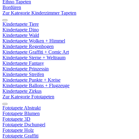
Ethno Tapeten
Bordüren
Zur Kategorie Kinderzimmer Tapeten
Kindertapete Tiere
Kindertapete Dino
Kindertapete Wald
Kindertapete Wolken + Himmel
Kindertapete Regenbogen
Kindertapete Graffiti + Comic Art
Kindertapete Sterne + Weltraum
Kindertapete Fantasy
Kindertapete Prinzessin
Kindertapete Streifen
Kindertapete Punkte + Kreise
Kindertapete Ballons + Flugzeuge
Kindertapete Zirkus
Zur Kategorie Fototapeten
Fototapete Abstrakt
Fototapete Blumen
Fototapete 3D
Fototapete Dschungel
Fototapete Holz
Fototapete Graffiti