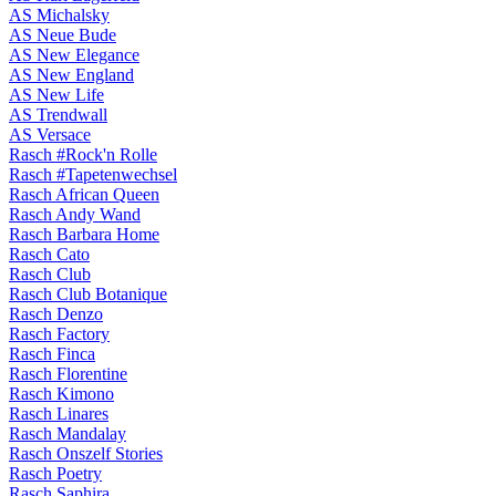
AS Michalsky
AS Neue Bude
AS New Elegance
AS New England
AS New Life
AS Trendwall
AS Versace
Rasch #Rock'n Rolle
Rasch #Tapetenwechsel
Rasch African Queen
Rasch Andy Wand
Rasch Barbara Home
Rasch Cato
Rasch Club
Rasch Club Botanique
Rasch Denzo
Rasch Factory
Rasch Finca
Rasch Florentine
Rasch Kimono
Rasch Linares
Rasch Mandalay
Rasch Onszelf Stories
Rasch Poetry
Rasch Saphira