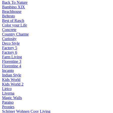
Back To Nature
Bambino XIX
Beachhouse
Beltesto
Best of Rasch
Color your Life
Concrete
Country Charme
Curiosity
Deco Style
Factory 5
Factory 6
Farm Living
Florentine 3
Florentine 4
Incanto
Indian Style
Kids World
Kids World 2
Lirico
Liverna
Magic Walls
Paraiso
Peonies
Schöner Wohnen Cosy Living