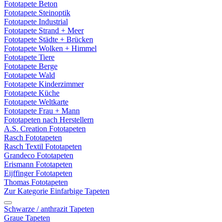
Fototapete Beton
Fototapete Steinoptik
Fototapete Industrial
Fototapete Strand + Meer
Fototapete Städte + Brücken
Fototapete Wolken + Himmel
Fototapete Tiere
Fototapete Berge
Fototapete Wald
Fototapete Kinderzimmer
Fototapete Küche
Fototapete Weltkarte
Fototapete Frau + Mann
Fototapeten nach Herstellern
A.S. Creation Fototapeten
Rasch Fototapeten
Rasch Textil Fototapeten
Grandeco Fototapeten
Erismann Fototapeten
Eijffinger Fototapeten
Thomas Fototapeten
Zur Kategorie Einfarbige Tapeten
Schwarze / anthrazit Tapeten
Graue Tapeten