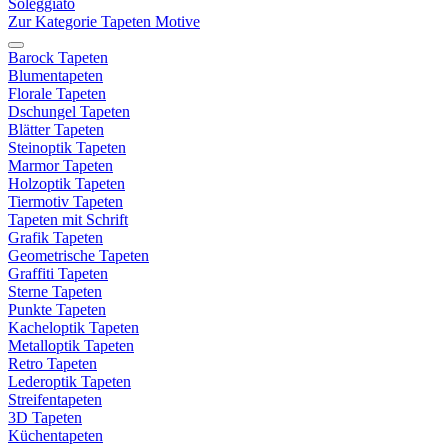
Soleggiato
Zur Kategorie Tapeten Motive
Barock Tapeten
Blumentapeten
Florale Tapeten
Dschungel Tapeten
Blätter Tapeten
Steinoptik Tapeten
Marmor Tapeten
Holzoptik Tapeten
Tiermotiv Tapeten
Tapeten mit Schrift
Grafik Tapeten
Geometrische Tapeten
Graffiti Tapeten
Sterne Tapeten
Punkte Tapeten
Kacheloptik Tapeten
Metalloptik Tapeten
Retro Tapeten
Lederoptik Tapeten
Streifentapeten
3D Tapeten
Küchentapeten