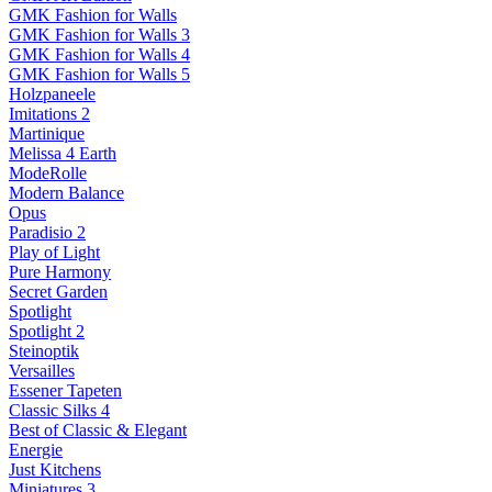
GMK Fashion for Walls
GMK Fashion for Walls 3
GMK Fashion for Walls 4
GMK Fashion for Walls 5
Holzpaneele
Imitations 2
Martinique
Melissa 4 Earth
ModeRolle
Modern Balance
Opus
Paradisio 2
Play of Light
Pure Harmony
Secret Garden
Spotlight
Spotlight 2
Steinoptik
Versailles
Essener Tapeten
Classic Silks 4
Best of Classic & Elegant
Energie
Just Kitchens
Miniatures 3