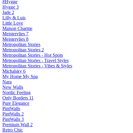
#Hygge
Hygge 3
Jade 2
Lilly & Luis
Little Love
Maison Charme
Meistervlies 7
Meistervlies 8
Metropolitan Stories
Metropolitan Stories 2
Metropolitan Stories - Hot Spots
Metropolitan Stories - Travel Styles
Metropolitan Stories - Vibes & Styles
Michalsky 6
My Home My Spa
Nara
New Walls
Nordic Feeling
Only Borders 11
Pure Elegance
PintWalls
PintWalls 2
PintWalls 3
Premium Wall 2
Retro Chic