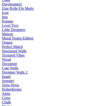
Daydreamers
Eine Rolle Ein Motiv
Icon
Inia
Karuna
Level Two
Little Dreamers
Maison
Mural Young Edition
Omura
Perfect Match
Structured Walls
Textured Vibes
Wood
Decoprint
Cute Walls
Designer Walls 2
Imani
Serenity
Terra Nova
Hohenberger
Artist
Cerra
Chalk