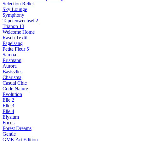
Selection Relief
Sky Lounge
Symphony
Tapetenwechsel 2
Trianon 13
Welcome Home
Rasch Textil
Fagelsang
Petite Fleur 5
Samoa
Erismann
Aurora
Basisvlies
Charisma
Casual Chic
Code Nature
Evolution
Elle 2
Elle 3
Elle 4
Elysium
Focus
Forest Dreams
Gentle
GMK Art Edition