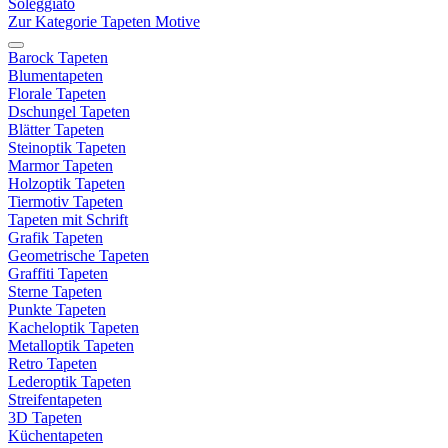
Soleggiato
Zur Kategorie Tapeten Motive
Barock Tapeten
Blumentapeten
Florale Tapeten
Dschungel Tapeten
Blätter Tapeten
Steinoptik Tapeten
Marmor Tapeten
Holzoptik Tapeten
Tiermotiv Tapeten
Tapeten mit Schrift
Grafik Tapeten
Geometrische Tapeten
Graffiti Tapeten
Sterne Tapeten
Punkte Tapeten
Kacheloptik Tapeten
Metalloptik Tapeten
Retro Tapeten
Lederoptik Tapeten
Streifentapeten
3D Tapeten
Küchentapeten