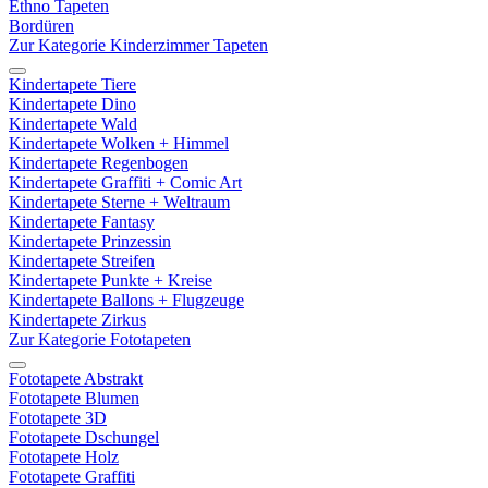
Ethno Tapeten
Bordüren
Zur Kategorie Kinderzimmer Tapeten
Kindertapete Tiere
Kindertapete Dino
Kindertapete Wald
Kindertapete Wolken + Himmel
Kindertapete Regenbogen
Kindertapete Graffiti + Comic Art
Kindertapete Sterne + Weltraum
Kindertapete Fantasy
Kindertapete Prinzessin
Kindertapete Streifen
Kindertapete Punkte + Kreise
Kindertapete Ballons + Flugzeuge
Kindertapete Zirkus
Zur Kategorie Fototapeten
Fototapete Abstrakt
Fototapete Blumen
Fototapete 3D
Fototapete Dschungel
Fototapete Holz
Fototapete Graffiti