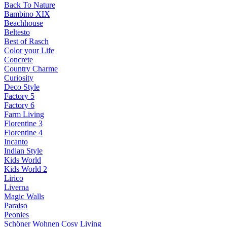
Back To Nature
Bambino XIX
Beachhouse
Beltesto
Best of Rasch
Color your Life
Concrete
Country Charme
Curiosity
Deco Style
Factory 5
Factory 6
Farm Living
Florentine 3
Florentine 4
Incanto
Indian Style
Kids World
Kids World 2
Lirico
Liverna
Magic Walls
Paraiso
Peonies
Schöner Wohnen Cosy Living