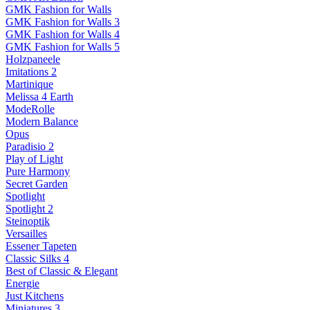
GMK Fashion for Walls
GMK Fashion for Walls 3
GMK Fashion for Walls 4
GMK Fashion for Walls 5
Holzpaneele
Imitations 2
Martinique
Melissa 4 Earth
ModeRolle
Modern Balance
Opus
Paradisio 2
Play of Light
Pure Harmony
Secret Garden
Spotlight
Spotlight 2
Steinoptik
Versailles
Essener Tapeten
Classic Silks 4
Best of Classic & Elegant
Energie
Just Kitchens
Miniatures 3