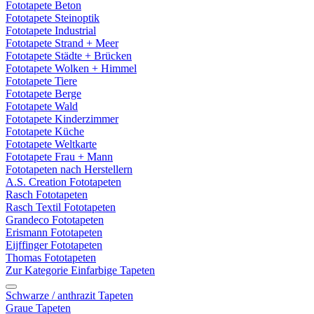
Fototapete Beton
Fototapete Steinoptik
Fototapete Industrial
Fototapete Strand + Meer
Fototapete Städte + Brücken
Fototapete Wolken + Himmel
Fototapete Tiere
Fototapete Berge
Fototapete Wald
Fototapete Kinderzimmer
Fototapete Küche
Fototapete Weltkarte
Fototapete Frau + Mann
Fototapeten nach Herstellern
A.S. Creation Fototapeten
Rasch Fototapeten
Rasch Textil Fototapeten
Grandeco Fototapeten
Erismann Fototapeten
Eijffinger Fototapeten
Thomas Fototapeten
Zur Kategorie Einfarbige Tapeten
Schwarze / anthrazit Tapeten
Graue Tapeten