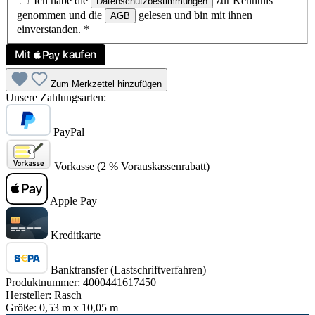
Ich habe die
zur Kenntnis
Datenschutzbestimmungen
genommen und die
gelesen und bin mit ihnen
AGB
einverstanden.
*
Zum Merkzettel hinzufügen
Unsere Zahlungsarten:
PayPal
Vorkasse (2 % Vorauskassenrabatt)
Apple Pay
Kreditkarte
Banktransfer (Lastschriftverfahren)
Produktnummer:
4000441617450
Hersteller:
Rasch
Größe:
0,53 m x 10,05 m