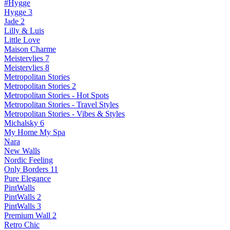
#Hygge
Hygge 3
Jade 2
Lilly & Luis
Little Love
Maison Charme
Meistervlies 7
Meistervlies 8
Metropolitan Stories
Metropolitan Stories 2
Metropolitan Stories - Hot Spots
Metropolitan Stories - Travel Styles
Metropolitan Stories - Vibes & Styles
Michalsky 6
My Home My Spa
Nara
New Walls
Nordic Feeling
Only Borders 11
Pure Elegance
PintWalls
PintWalls 2
PintWalls 3
Premium Wall 2
Retro Chic