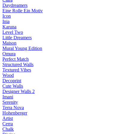
Daydreamers
Eine Rolle Ein Motiv
Icon
Inia
Karuna
Level Two
Little Dreamers
Maison
Mural Young Edition
Omura
Perfect Match
Structured Walls
Textured Vibes
Wood
Decoprint
Cute Walls
Designer Walls 2
Imani
Serenity
Terra Nova
Hohenberger
Artist
Cerra
Chalk