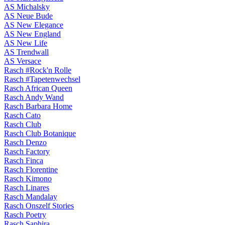
AS Michalsky
AS Neue Bude
AS New Elegance
AS New England
AS New Life
AS Trendwall
AS Versace
Rasch #Rock'n Rolle
Rasch #Tapetenwechsel
Rasch African Queen
Rasch Andy Wand
Rasch Barbara Home
Rasch Cato
Rasch Club
Rasch Club Botanique
Rasch Denzo
Rasch Factory
Rasch Finca
Rasch Florentine
Rasch Kimono
Rasch Linares
Rasch Mandalay
Rasch Onszelf Stories
Rasch Poetry
Rasch Saphira