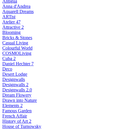
Antigua
Anna d'Andrea
Aquarell Dreams
ARTist
Atelier 47
Attractive 2
Blooming
Bricks & Stones
Casual Living
Colourful World
COSMOLiving
Cuba 2
Daniel Hechter 7
Deco
Desert Lodge
Designwalls
Designwalls 2
Designwalls 2.0
Dream Flowery
Drawn into Nature
Elements 2
Famous Garden
French Affair
History of Art 2
House of Turnowsky