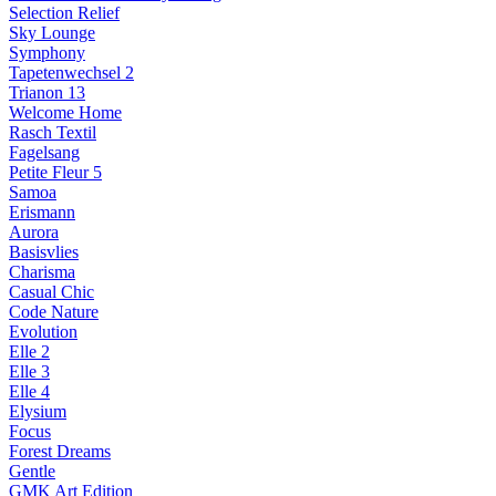
Selection Relief
Sky Lounge
Symphony
Tapetenwechsel 2
Trianon 13
Welcome Home
Rasch Textil
Fagelsang
Petite Fleur 5
Samoa
Erismann
Aurora
Basisvlies
Charisma
Casual Chic
Code Nature
Evolution
Elle 2
Elle 3
Elle 4
Elysium
Focus
Forest Dreams
Gentle
GMK Art Edition