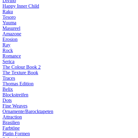
Divino
Happy Inner Child
Raku
Tesoro
Yuuma
Masureel
Amazone
Erosion
Ray
Rock
Romance
Serica
The Colour Book 2
The Texture Book
Traces
Thomas Edition
Belix
Blockstreifen
Dots
Fine Weaves
Ornamente/Barocktapeten
Attraction
Brasilien
Farbtöne
Platin Formen