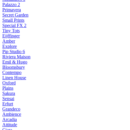
Palazzo 2
Primavera
Secret Garden
Small Prints
Special FX 2
Tiny Tots
Eijffinger
Amber
Explore
Pip Studio 6
Riviera Maison
Emil & Hugo
Bloomsbury
Contempo
Linen House
Oxford
Plains
Sakura
Sensai
Erfurt
Grandeco
Ambience
Arcadia
Attitude
Ciara