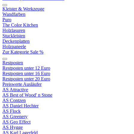
Kleister & Werkzeuge
Wandfarben
Puro
The Color Kitchen
Holzlasuren
Stuckleisten
Deckenplatten
Holzpaneele
Zur Kategorie Sale %
Restposten
Restposten unter 12 Euro
Restposten unter 16 Euro
Restposten unter 20 Euro
Preiswerte Ausläufer
AS Attractive
AS Best of Wood' n Stone
AS Contzen
AS Daniel Hechter
AS Flock
AS Greenery
AS Geo Effect
AS Hygge
AS Karl Lagerfeld