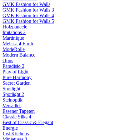
GMK Fashion for Walls
GMK Fashion for Walls 3
GMK Fashion for Walls 4
GMK Fashion for Walls 5
Holzpaneele
Imitations 2
Martinique
Melissa 4 Earth
ModeRolle
Modern Balance
Opus
Paradisio 2
Play of Light
Pure Harmony
Secret Garden
Spotlight
Spotlight 2
Steinoptik
Versailles
Essener Tapeten
Classic Silks 4
Best of Classic & Elegant
Energie
Just Kitchens
Miniatures 3