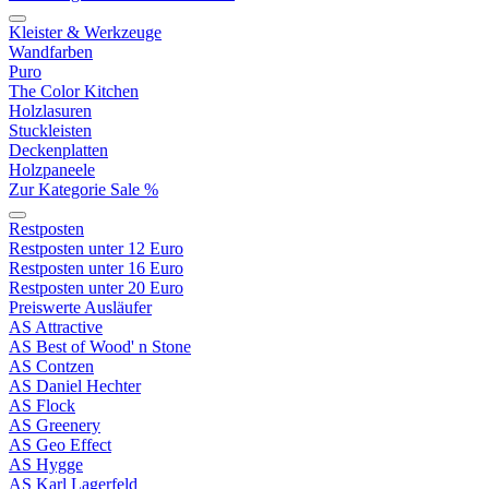
Kleister & Werkzeuge
Wandfarben
Puro
The Color Kitchen
Holzlasuren
Stuckleisten
Deckenplatten
Holzpaneele
Zur Kategorie Sale %
Restposten
Restposten unter 12 Euro
Restposten unter 16 Euro
Restposten unter 20 Euro
Preiswerte Ausläufer
AS Attractive
AS Best of Wood' n Stone
AS Contzen
AS Daniel Hechter
AS Flock
AS Greenery
AS Geo Effect
AS Hygge
AS Karl Lagerfeld