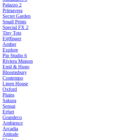
Palazzo 2
Primavera
Secret Garden
Small Prints
Special FX 2
Tiny Tots
Eijffinger
Amber
Explore
Pip Studio 6
Riviera Maison
Emil & Hugo
Bloomsbury
Contempo
Linen House
Oxford
Plains
Sakura
Sensai
Erfurt
Grandeco
Ambience
Arcadia
Attitude
Ciara