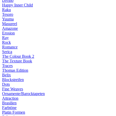
Divino
Happy Inner Child
Raku
Tesoro
Yuuma
Masureel
Amazone
Erosion
Ray
Rock
Romance
Serica
The Colour Book 2
The Texture Book
Traces
Thomas Edition
Belix
Blockstreifen
Dots
Fine Weaves
Ornamente/Barocktapeten
Attraction
Brasilien
Farbtöne
Platin Formen