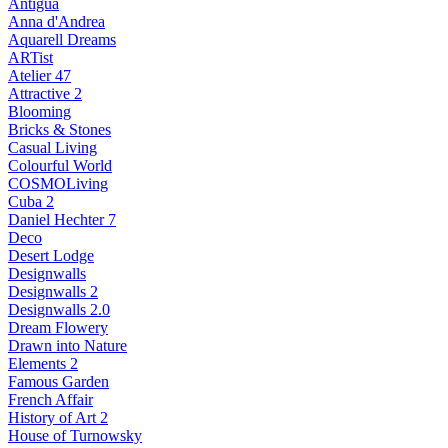
Antigua
Anna d'Andrea
Aquarell Dreams
ARTist
Atelier 47
Attractive 2
Blooming
Bricks & Stones
Casual Living
Colourful World
COSMOLiving
Cuba 2
Daniel Hechter 7
Deco
Desert Lodge
Designwalls
Designwalls 2
Designwalls 2.0
Dream Flowery
Drawn into Nature
Elements 2
Famous Garden
French Affair
History of Art 2
House of Turnowsky