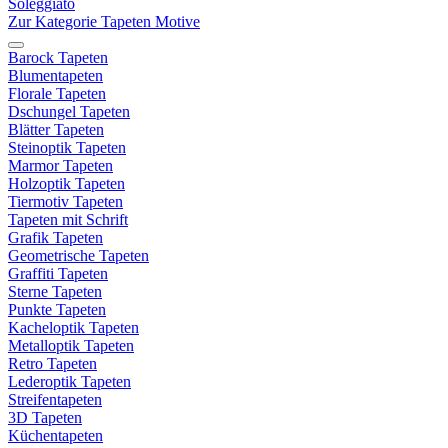
Soleggiato
Zur Kategorie Tapeten Motive
Barock Tapeten
Blumentapeten
Florale Tapeten
Dschungel Tapeten
Blätter Tapeten
Steinoptik Tapeten
Marmor Tapeten
Holzoptik Tapeten
Tiermotiv Tapeten
Tapeten mit Schrift
Grafik Tapeten
Geometrische Tapeten
Graffiti Tapeten
Sterne Tapeten
Punkte Tapeten
Kacheloptik Tapeten
Metalloptik Tapeten
Retro Tapeten
Lederoptik Tapeten
Streifentapeten
3D Tapeten
Küchentapeten