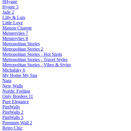
#Hygge
Hygge 3
Jade 2
Lilly & Luis
Little Love
Maison Charme
Meistervlies 7
Meistervlies 8
Metropolitan Stories
Metropolitan Stories 2
Metropolitan Stories - Hot Spots
Metropolitan Stories - Travel Styles
Metropolitan Stories - Vibes & Styles
Michalsky 6
My Home My Spa
Nara
New Walls
Nordic Feeling
Only Borders 11
Pure Elegance
PintWalls
PintWalls 2
PintWalls 3
Premium Wall 2
Retro Chic