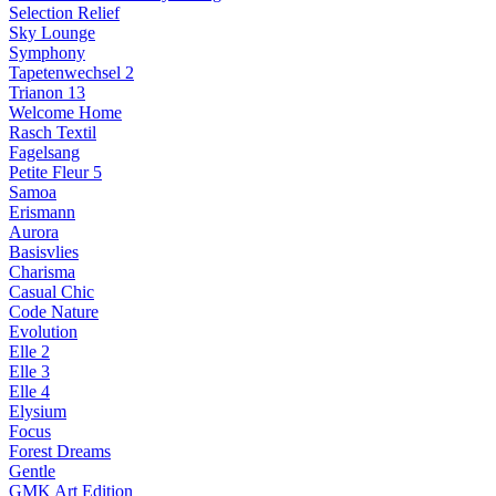
Selection Relief
Sky Lounge
Symphony
Tapetenwechsel 2
Trianon 13
Welcome Home
Rasch Textil
Fagelsang
Petite Fleur 5
Samoa
Erismann
Aurora
Basisvlies
Charisma
Casual Chic
Code Nature
Evolution
Elle 2
Elle 3
Elle 4
Elysium
Focus
Forest Dreams
Gentle
GMK Art Edition