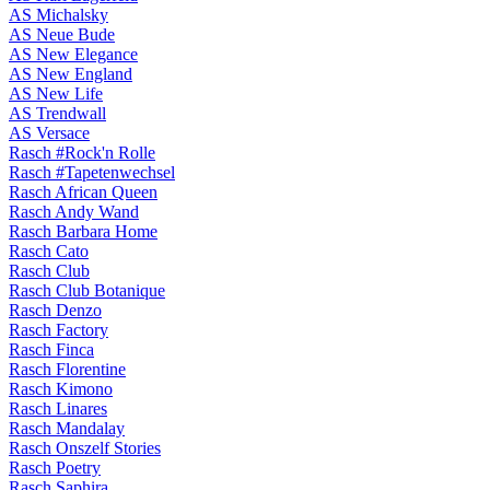
AS Michalsky
AS Neue Bude
AS New Elegance
AS New England
AS New Life
AS Trendwall
AS Versace
Rasch #Rock'n Rolle
Rasch #Tapetenwechsel
Rasch African Queen
Rasch Andy Wand
Rasch Barbara Home
Rasch Cato
Rasch Club
Rasch Club Botanique
Rasch Denzo
Rasch Factory
Rasch Finca
Rasch Florentine
Rasch Kimono
Rasch Linares
Rasch Mandalay
Rasch Onszelf Stories
Rasch Poetry
Rasch Saphira