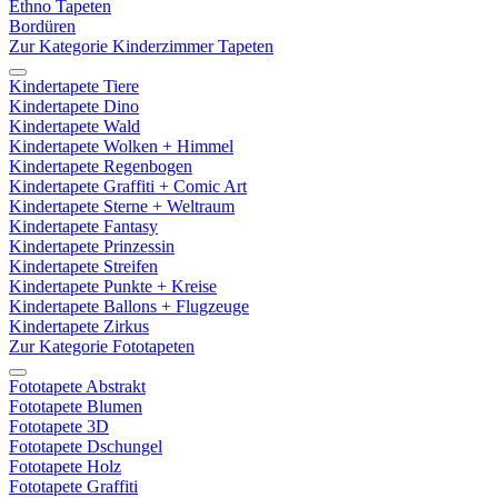
Ethno Tapeten
Bordüren
Zur Kategorie Kinderzimmer Tapeten
Kindertapete Tiere
Kindertapete Dino
Kindertapete Wald
Kindertapete Wolken + Himmel
Kindertapete Regenbogen
Kindertapete Graffiti + Comic Art
Kindertapete Sterne + Weltraum
Kindertapete Fantasy
Kindertapete Prinzessin
Kindertapete Streifen
Kindertapete Punkte + Kreise
Kindertapete Ballons + Flugzeuge
Kindertapete Zirkus
Zur Kategorie Fototapeten
Fototapete Abstrakt
Fototapete Blumen
Fototapete 3D
Fototapete Dschungel
Fototapete Holz
Fototapete Graffiti