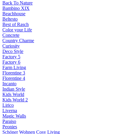
Back To Nature
Bambino XIX
Beachhouse
Beltesto
Best of Rasch
Color your Life
Concrete
Country Charme
Curiosity
Deco Style
Factory 5
Factory 6
Farm Living
Florentine 3
Florentine 4
Incanto
Indian Style
Kids World
Kids World 2
Lirico
Liverna
Magic Walls
Paraiso
Peonies
Schöner Wohnen Cosy Living