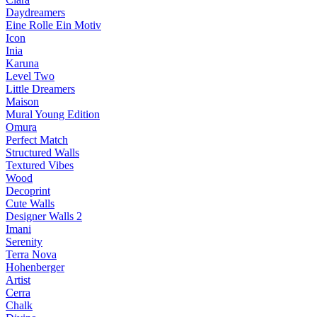
Daydreamers
Eine Rolle Ein Motiv
Icon
Inia
Karuna
Level Two
Little Dreamers
Maison
Mural Young Edition
Omura
Perfect Match
Structured Walls
Textured Vibes
Wood
Decoprint
Cute Walls
Designer Walls 2
Imani
Serenity
Terra Nova
Hohenberger
Artist
Cerra
Chalk