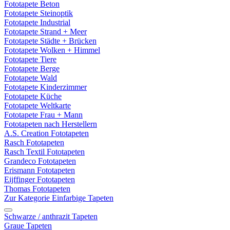
Fototapete Beton
Fototapete Steinoptik
Fototapete Industrial
Fototapete Strand + Meer
Fototapete Städte + Brücken
Fototapete Wolken + Himmel
Fototapete Tiere
Fototapete Berge
Fototapete Wald
Fototapete Kinderzimmer
Fototapete Küche
Fototapete Weltkarte
Fototapete Frau + Mann
Fototapeten nach Herstellern
A.S. Creation Fototapeten
Rasch Fototapeten
Rasch Textil Fototapeten
Grandeco Fototapeten
Erismann Fototapeten
Eijffinger Fototapeten
Thomas Fototapeten
Zur Kategorie Einfarbige Tapeten
Schwarze / anthrazit Tapeten
Graue Tapeten