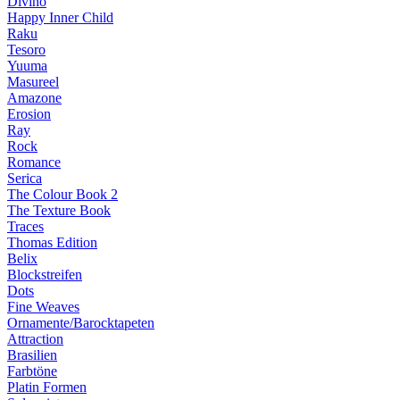
Divino
Happy Inner Child
Raku
Tesoro
Yuuma
Masureel
Amazone
Erosion
Ray
Rock
Romance
Serica
The Colour Book 2
The Texture Book
Traces
Thomas Edition
Belix
Blockstreifen
Dots
Fine Weaves
Ornamente/Barocktapeten
Attraction
Brasilien
Farbtöne
Platin Formen