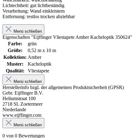
Lichtechtheit:
gut lichtbeständig
Verarbeitung:
Wand einkleistern
Entfernung:
restlos trocken abziehbar
Menü schließen
Eigenschaften "Eijffinger Vliestapete Amber Kacheloptik 350624"
Farbe:
grün
Größe:
0,52 m x 10 m
Kollektion:
Amber
Muster:
Kacheloptik
Qualität:
Vliestapete
Menü schließen
Herstellerinfo bzgl. der allgemeinen Produktsicherheit (GPSR)
Gebr. Eijffinger B.V.
Heliumstraat 100
2718 SL Zoetermeer
Niederlande
www.eijffinger.com
Menü schließen
0 von 0 Bewertungen