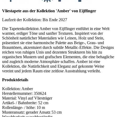
Vliestapete aus der Kollektion 'Amber' von Eijffinger
Laufzeit der Kollektion: Bis Ende 2027
Die Tapetenkollektion Amber von Eijffinger entführt in eine Welt
warmer, erdiger Töne und sanfter Texturen. Inspiriert von der
Schönheit natürlicher Materialien wie Leinen, Holz und Stein,
präsentiert sie eine harmonische Palette aus Beige-, Grau- und
Brauntönen, akzentuiert durch subtile Metallic-Effekte. Die Designs
reichen von ruhigen Unis und dezenten Strukturen bis hin zu
organischen Mustern und grafischen Elementen, die eine behagliche
und zugleich moderne Atmosphäre schaffen. Amber ist eine
Kollektion, die Natürlichkeit und Eleganz auf gekonnte Weise
vereint und jedem Raum eine zeitlose Ausstrahlung verleiht.
Produktdetails
Kollektion:
Amber
Herstellernummer:
350624
Material:
Vinyl auf Vliesträger
Artikel- / Bahnbreite:
52 cm
Rollenlänge- / höhe:
10 m
Musteransatz:
gerader Ansatz 53 cm
Waschbarkeit:
waschbeständig