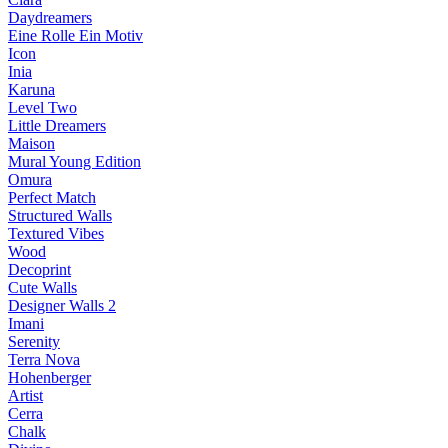
Daydreamers
Eine Rolle Ein Motiv
Icon
Inia
Karuna
Level Two
Little Dreamers
Maison
Mural Young Edition
Omura
Perfect Match
Structured Walls
Textured Vibes
Wood
Decoprint
Cute Walls
Designer Walls 2
Imani
Serenity
Terra Nova
Hohenberger
Artist
Cerra
Chalk