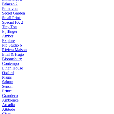
Palazzo 2
Primavera
Secret Garden
Small Prints
Special FX 2
Tiny Tots
Eijffinger
Amber
Explore
Pip Studio 6
Riviera Maison
Emil & Hugo
Bloomsbury
Contempo
Linen House
Oxford
Plains
Sakura
Sensai
Erfurt
Grandeco
Ambience
Arcadia
Attitude
Ciara