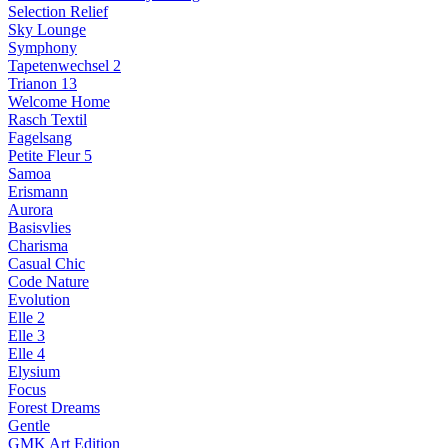
Selection Relief
Sky Lounge
Symphony
Tapetenwechsel 2
Trianon 13
Welcome Home
Rasch Textil
Fagelsang
Petite Fleur 5
Samoa
Erismann
Aurora
Basisvlies
Charisma
Casual Chic
Code Nature
Evolution
Elle 2
Elle 3
Elle 4
Elysium
Focus
Forest Dreams
Gentle
GMK Art Edition