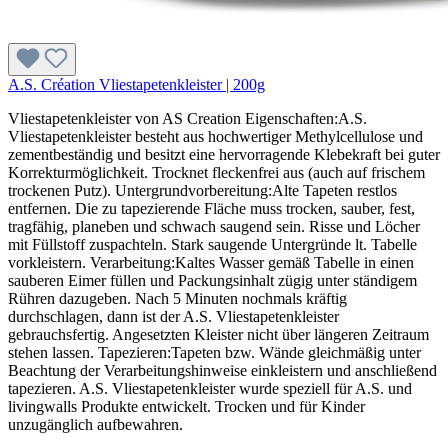
A.S. Création Vliestapetenkleister | 200g
Vliestapetenkleister von AS Creation Eigenschaften:A.S.
Vliestapetenkleister besteht aus hochwertiger Methylcellulose und
zementbeständig und besitzt eine hervorragende Klebekraft bei guter
Korrekturmöglichkeit. Trocknet fleckenfrei aus (auch auf frischem
trockenen Putz). Untergrundvorbereitung:Alte Tapeten restlos
entfernen. Die zu tapezierende Fläche muss trocken, sauber, fest,
tragfähig, planeben und schwach saugend sein. Risse und Löcher
mit Füllstoff zuspachteln. Stark saugende Untergründe lt. Tabelle
vorkleistern. Verarbeitung:Kaltes Wasser gemäß Tabelle in einen
sauberen Eimer füllen und Packungsinhalt zügig unter ständigem
Rühren dazugeben. Nach 5 Minuten nochmals kräftig
durchschlagen, dann ist der A.S. Vliestapetenkleister
gebrauchsfertig. Angesetzten Kleister nicht über längeren Zeitraum
stehen lassen. Tapezieren:Tapeten bzw. Wände gleichmäßig unter
Beachtung der Verarbeitungshinweise einkleistern und anschließend
tapezieren. A.S. Vliestapetenkleister wurde speziell für A.S. und
livingwalls Produkte entwickelt. Trocken und für Kinder
unzugänglich aufbewahren.