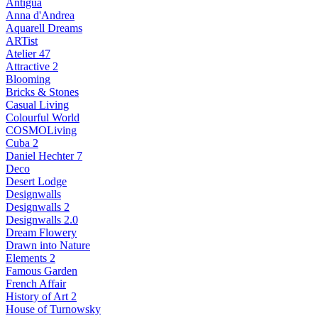
Antigua
Anna d'Andrea
Aquarell Dreams
ARTist
Atelier 47
Attractive 2
Blooming
Bricks & Stones
Casual Living
Colourful World
COSMOLiving
Cuba 2
Daniel Hechter 7
Deco
Desert Lodge
Designwalls
Designwalls 2
Designwalls 2.0
Dream Flowery
Drawn into Nature
Elements 2
Famous Garden
French Affair
History of Art 2
House of Turnowsky