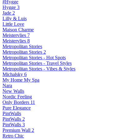
#Hygge
Hygge 3
Jade 2
Lilly & Luis
Little Love
Maison Charme
Meistervlies 7
Meistervlies 8
Metropolitan Stories
Metropolitan Stories 2
Metropolitan Stories - Hot Spots
Metropolitan Stories - Travel Styles
Metropolitan Stories - Vibes & Styles
Michalsky 6
My Home My Spa
Nara
New Walls
Nordic Feeling
Only Borders 11
Pure Elegance
PintWalls
PintWalls 2
PintWalls 3
Premium Wall 2
Retro Chic