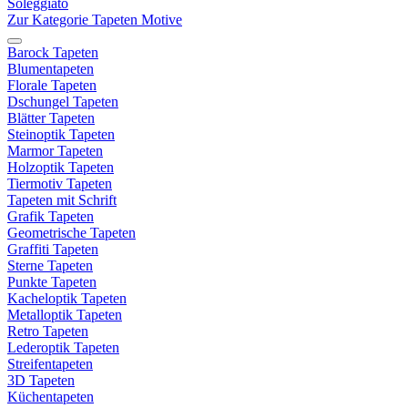
Soleggiato
Zur Kategorie Tapeten Motive
Barock Tapeten
Blumentapeten
Florale Tapeten
Dschungel Tapeten
Blätter Tapeten
Steinoptik Tapeten
Marmor Tapeten
Holzoptik Tapeten
Tiermotiv Tapeten
Tapeten mit Schrift
Grafik Tapeten
Geometrische Tapeten
Graffiti Tapeten
Sterne Tapeten
Punkte Tapeten
Kacheloptik Tapeten
Metalloptik Tapeten
Retro Tapeten
Lederoptik Tapeten
Streifentapeten
3D Tapeten
Küchentapeten