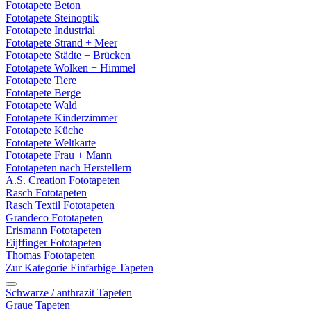
Fototapete Beton
Fototapete Steinoptik
Fototapete Industrial
Fototapete Strand + Meer
Fototapete Städte + Brücken
Fototapete Wolken + Himmel
Fototapete Tiere
Fototapete Berge
Fototapete Wald
Fototapete Kinderzimmer
Fototapete Küche
Fototapete Weltkarte
Fototapete Frau + Mann
Fototapeten nach Herstellern
A.S. Creation Fototapeten
Rasch Fototapeten
Rasch Textil Fototapeten
Grandeco Fototapeten
Erismann Fototapeten
Eijffinger Fototapeten
Thomas Fototapeten
Zur Kategorie Einfarbige Tapeten
Schwarze / anthrazit Tapeten
Graue Tapeten