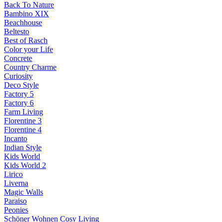
Back To Nature
Bambino XIX
Beachhouse
Beltesto
Best of Rasch
Color your Life
Concrete
Country Charme
Curiosity
Deco Style
Factory 5
Factory 6
Farm Living
Florentine 3
Florentine 4
Incanto
Indian Style
Kids World
Kids World 2
Lirico
Liverna
Magic Walls
Paraiso
Peonies
Schöner Wohnen Cosy Living