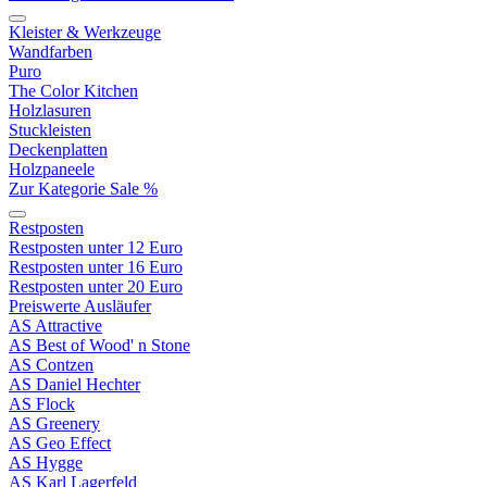
Kleister & Werkzeuge
Wandfarben
Puro
The Color Kitchen
Holzlasuren
Stuckleisten
Deckenplatten
Holzpaneele
Zur Kategorie Sale %
Restposten
Restposten unter 12 Euro
Restposten unter 16 Euro
Restposten unter 20 Euro
Preiswerte Ausläufer
AS Attractive
AS Best of Wood' n Stone
AS Contzen
AS Daniel Hechter
AS Flock
AS Greenery
AS Geo Effect
AS Hygge
AS Karl Lagerfeld