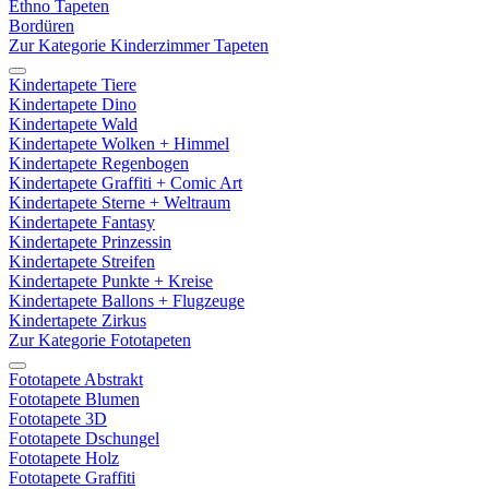
Ethno Tapeten
Bordüren
Zur Kategorie Kinderzimmer Tapeten
Kindertapete Tiere
Kindertapete Dino
Kindertapete Wald
Kindertapete Wolken + Himmel
Kindertapete Regenbogen
Kindertapete Graffiti + Comic Art
Kindertapete Sterne + Weltraum
Kindertapete Fantasy
Kindertapete Prinzessin
Kindertapete Streifen
Kindertapete Punkte + Kreise
Kindertapete Ballons + Flugzeuge
Kindertapete Zirkus
Zur Kategorie Fototapeten
Fototapete Abstrakt
Fototapete Blumen
Fototapete 3D
Fototapete Dschungel
Fototapete Holz
Fototapete Graffiti