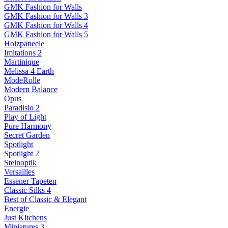
GMK Fashion for Walls
GMK Fashion for Walls 3
GMK Fashion for Walls 4
GMK Fashion for Walls 5
Holzpaneele
Imitations 2
Martinique
Melissa 4 Earth
ModeRolle
Modern Balance
Opus
Paradisio 2
Play of Light
Pure Harmony
Secret Garden
Spotlight
Spotlight 2
Steinoptik
Versailles
Essener Tapeten
Classic Silks 4
Best of Classic & Elegant
Energie
Just Kitchens
Miniatures 3