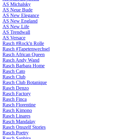
AS Michalsky
AS Neue Bude
AS New Elegance
AS New England
AS New Life
AS Trendwall
AS Versace
Rasch #Rock'n Rolle
Rasch #Tapetenwechsel
Rasch African Queen
Rasch Andy Wand
Rasch Barbara Home
Rasch Cato
Rasch Club
Rasch Club Botanique
Rasch Denzo
Rasch Factory
Rasch Finca
Rasch Florentine
Rasch Kimono
Rasch Linares
Rasch Mandalay
Rasch Onszelf Stories
Rasch Poetry
Rasch Saphira