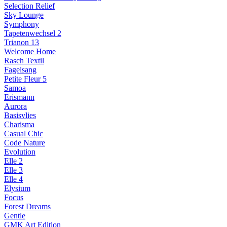
Selection Relief
Sky Lounge
Symphony
Tapetenwechsel 2
Trianon 13
Welcome Home
Rasch Textil
Fagelsang
Petite Fleur 5
Samoa
Erismann
Aurora
Basisvlies
Charisma
Casual Chic
Code Nature
Evolution
Elle 2
Elle 3
Elle 4
Elysium
Focus
Forest Dreams
Gentle
GMK Art Edition