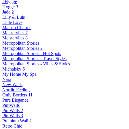
#Hygge
Hygge 3
Jade 2
Lilly & Luis
Little Love
Maison Charme
Meistervlies 7
Meistervlies 8
Metropolitan Stories
Metropolitan Stories 2
Metropolitan Stories - Hot Spots
Metropolitan Stories - Travel Styles
Metropolitan Stories - Vibes & Styles
Michalsky 6
My Home My Spa
Nara
New Walls
Nordic Feeling
Only Borders 11
Pure Elegance
PintWalls
PintWalls 2
PintWalls 3
Premium Wall 2
Retro Chic