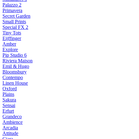
Palazzo 2
Primavera
Secret Garden
Small Prints
Special FX 2
Tiny Tots
Eijffinger
Amber
Explore
Pip Studio 6
Riviera Maison
Emil & Hugo
Bloomsbury
Contempo
Linen House
Oxford
Plains
Sakura
Sensai
Erfurt
Grandeco
Ambience
Arcadia
Attitude
Ciara