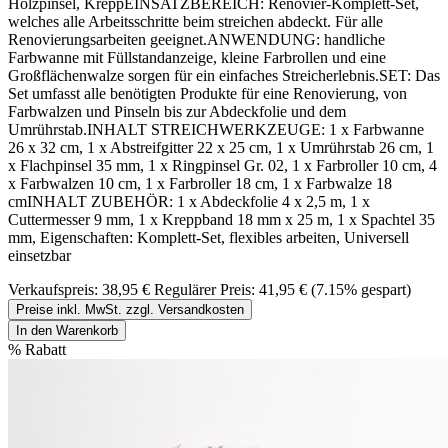
Holzpinsel, KreppEINSATZBEREICH: Renovier-Komplett-Set,
welches alle Arbeitsschritte beim streichen abdeckt. Für alle
Renovierungsarbeiten geeignet.ANWENDUNG: handliche
Farbwanne mit Füllstandanzeige, kleine Farbrollen und eine
Großflächenwalze sorgen für ein einfaches Streicherlebnis.SET: Das
Set umfasst alle benötigten Produkte für eine Renovierung, von
Farbwalzen und Pinseln bis zur Abdeckfolie und dem
Umrührstab.INHALT STREICHWERKZEUGE: 1 x Farbwanne
26 x 32 cm, 1 x Abstreifgitter 22 x 25 cm, 1 x Umrührstab 26 cm, 1
x Flachpinsel 35 mm, 1 x Ringpinsel Gr. 02, 1 x Farbroller 10 cm, 4
x Farbwalzen 10 cm, 1 x Farbroller 18 cm, 1 x Farbwalze 18
cmINHALT ZUBEHÖR: 1 x Abdeckfolie 4 x 2,5 m, 1 x
Cuttermesser 9 mm, 1 x Kreppband 18 mm x 25 m, 1 x Spachtel 35
mm, Eigenschaften: Komplett-Set, flexibles arbeiten, Universell
einsetzbar
Verkaufspreis:
38,95 €
Regulärer Preis:
41,95 €
(7.15% gespart)
Preise inkl. MwSt. zzgl. Versandkosten
In den Warenkorb
%
Rabatt