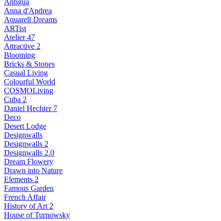
Antigua
Anna d'Andrea
Aquarell Dreams
ARTist
Atelier 47
Attractive 2
Blooming
Bricks & Stones
Casual Living
Colourful World
COSMOLiving
Cuba 2
Daniel Hechter 7
Deco
Desert Lodge
Designwalls
Designwalls 2
Designwalls 2.0
Dream Flowery
Drawn into Nature
Elements 2
Famous Garden
French Affair
History of Art 2
House of Turnowsky