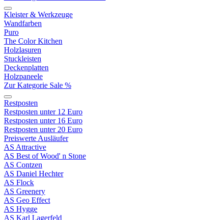
Kleister & Werkzeuge
Wandfarben
Puro
The Color Kitchen
Holzlasuren
Stuckleisten
Deckenplatten
Holzpaneele
Zur Kategorie Sale %
Restposten
Restposten unter 12 Euro
Restposten unter 16 Euro
Restposten unter 20 Euro
Preiswerte Ausläufer
AS Attractive
AS Best of Wood' n Stone
AS Contzen
AS Daniel Hechter
AS Flock
AS Greenery
AS Geo Effect
AS Hygge
AS Karl Lagerfeld