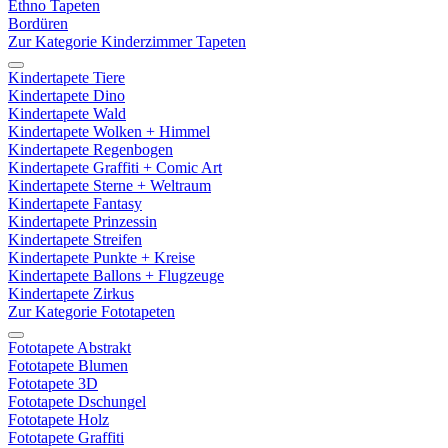
Ethno Tapeten
Bordüren
Zur Kategorie Kinderzimmer Tapeten
Kindertapete Tiere
Kindertapete Dino
Kindertapete Wald
Kindertapete Wolken + Himmel
Kindertapete Regenbogen
Kindertapete Graffiti + Comic Art
Kindertapete Sterne + Weltraum
Kindertapete Fantasy
Kindertapete Prinzessin
Kindertapete Streifen
Kindertapete Punkte + Kreise
Kindertapete Ballons + Flugzeuge
Kindertapete Zirkus
Zur Kategorie Fototapeten
Fototapete Abstrakt
Fototapete Blumen
Fototapete 3D
Fototapete Dschungel
Fototapete Holz
Fototapete Graffiti