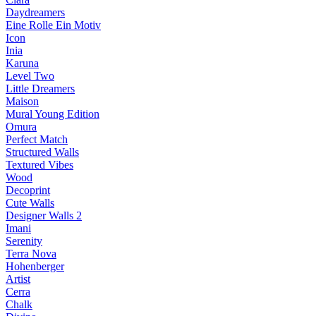
Daydreamers
Eine Rolle Ein Motiv
Icon
Inia
Karuna
Level Two
Little Dreamers
Maison
Mural Young Edition
Omura
Perfect Match
Structured Walls
Textured Vibes
Wood
Decoprint
Cute Walls
Designer Walls 2
Imani
Serenity
Terra Nova
Hohenberger
Artist
Cerra
Chalk