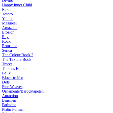
Divino
Happy Inner Child
Raku
Tesoro
Yuuma
Masureel
Amazone
Erosion
Ray
Rock
Romance
Serica
The Colour Book 2
The Texture Book
Traces
Thomas Edition
Belix
Blockstreifen
Dots
Fine Weaves
Ornamente/Barocktapeten
Attraction
Brasilien
Farbtöne
Platin Formen