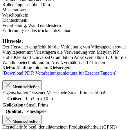
Rollenlänge- / höhe:
10 m
Musteransatz:
Waschbarkeit:
Lichtechtheit:
Verarbeitung:
Wand einkleistern
Entfernung:
restlos trocken abziehbar
Hinweis:
Der Hersteller empfiehlt für die Verklebung von Vliestapeten sowie
Vinyltapeten mit Vliesträgern die Verwendung von Metylan NP
Hohe Klebkraft Universal Granulat im Ansatzverhältnis 1:10 für die
Wandklebetechnik und im Ansatzverhältnis 1:12 für den
Klebstoffauftrag mit dem Kleistergerät.
[Download PDF: Verarbeitungsanleitung für Essener Tapeten]
Menü schließen
Eigenschaften "Essener Vliestapete Small Prints G56659"
Größe:
0,53 m x 10 m
Kollektion:
Small Prints
Qualität:
Vliestapete
Menü schließen
Herstellerinfo bzgl. der allgemeinen Produktsicherheit (GPSR)