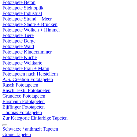
Fototapete Beton
Fototapete Steinoptik
Fototapete Industrial
Fototapete Strand + Meer
Fototapete Städte + Brücken
Fototapete Wolken + Himmel
Fototapete Tiere
Fototapete Berge
Fototapete Wald
Fototapete Kinderzimmer
Fototapete Küche
Fototapete Weltkarte
Fototapete Frau + Mann
Fototapeten nach Herstellern
A.S. Creation Fototapeten
Rasch Fototapeten
Rasch Textil Fototapeten
Grandeco Fototapeten
Erismann Fototapeten
Eijffinger Fototapeten
Thomas Fototapeten
Zur Kategorie Einfarbige Tapeten
Schwarze / anthrazit Tapeten
Graue Tapeten