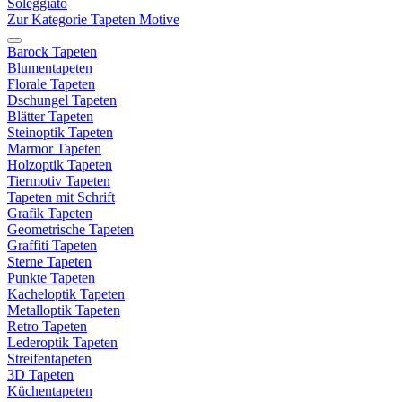
Soleggiato
Zur Kategorie Tapeten Motive
Barock Tapeten
Blumentapeten
Florale Tapeten
Dschungel Tapeten
Blätter Tapeten
Steinoptik Tapeten
Marmor Tapeten
Holzoptik Tapeten
Tiermotiv Tapeten
Tapeten mit Schrift
Grafik Tapeten
Geometrische Tapeten
Graffiti Tapeten
Sterne Tapeten
Punkte Tapeten
Kacheloptik Tapeten
Metalloptik Tapeten
Retro Tapeten
Lederoptik Tapeten
Streifentapeten
3D Tapeten
Küchentapeten