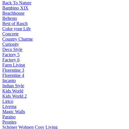
Back To Nature
Bambino XIX
Beachhouse
Beltesto
Best of Rasch
Color your Life
Concrete
Country Charme
Curiosity
Deco Style
Factory 5
Factory 6
Farm Living
Florentine 3
Florentine 4
Incanto
Indian Style
Kids World
Kids World 2
Lirico
Liverna
Magic Walls
Paraiso
Peonies
Schöner Wohnen Cosy Living