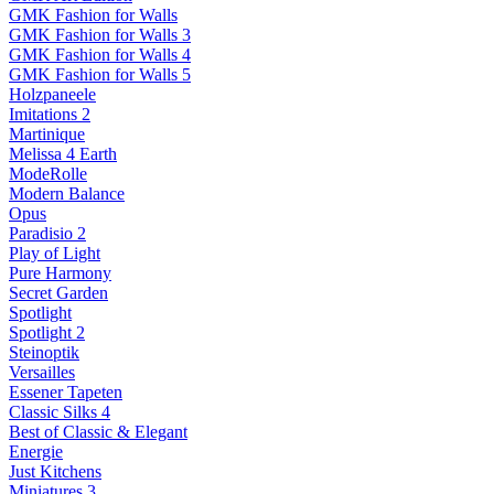
GMK Fashion for Walls
GMK Fashion for Walls 3
GMK Fashion for Walls 4
GMK Fashion for Walls 5
Holzpaneele
Imitations 2
Martinique
Melissa 4 Earth
ModeRolle
Modern Balance
Opus
Paradisio 2
Play of Light
Pure Harmony
Secret Garden
Spotlight
Spotlight 2
Steinoptik
Versailles
Essener Tapeten
Classic Silks 4
Best of Classic & Elegant
Energie
Just Kitchens
Miniatures 3