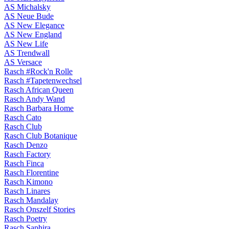
AS Michalsky
AS Neue Bude
AS New Elegance
AS New England
AS New Life
AS Trendwall
AS Versace
Rasch #Rock'n Rolle
Rasch #Tapetenwechsel
Rasch African Queen
Rasch Andy Wand
Rasch Barbara Home
Rasch Cato
Rasch Club
Rasch Club Botanique
Rasch Denzo
Rasch Factory
Rasch Finca
Rasch Florentine
Rasch Kimono
Rasch Linares
Rasch Mandalay
Rasch Onszelf Stories
Rasch Poetry
Rasch Saphira