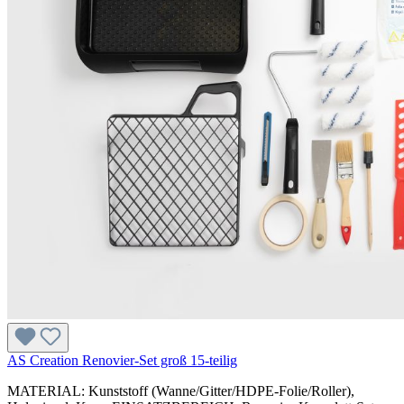
AS Creation Renovier-Set groß 15-teilig
MATERIAL: Kunststoff (Wanne/Gitter/HDPE-Folie/Roller),