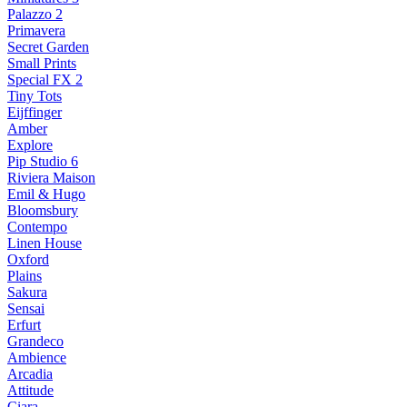
Palazzo 2
Primavera
Secret Garden
Small Prints
Special FX 2
Tiny Tots
Eijffinger
Amber
Explore
Pip Studio 6
Riviera Maison
Emil & Hugo
Bloomsbury
Contempo
Linen House
Oxford
Plains
Sakura
Sensai
Erfurt
Grandeco
Ambience
Arcadia
Attitude
Ciara