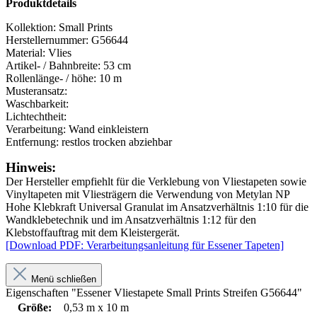
Produktdetails
Kollektion:
Small Prints
Herstellernummer:
G56644
Material:
Vlies
Artikel- / Bahnbreite:
53 cm
Rollenlänge- / höhe:
10 m
Musteransatz:
Waschbarkeit:
Lichtechtheit:
Verarbeitung:
Wand einkleistern
Entfernung:
restlos trocken abziehbar
Hinweis:
Der Hersteller empfiehlt für die Verklebung von Vliestapeten sowie
Vinyltapeten mit Vliesträgern die Verwendung von Metylan NP
Hohe Klebkraft Universal Granulat im Ansatzverhältnis 1:10 für die
Wandklebetechnik und im Ansatzverhältnis 1:12 für den
Klebstoffauftrag mit dem Kleistergerät.
[Download PDF: Verarbeitungsanleitung für Essener Tapeten]
Menü schließen
Eigenschaften "Essener Vliestapete Small Prints Streifen G56644"
Größe:
0,53 m x 10 m