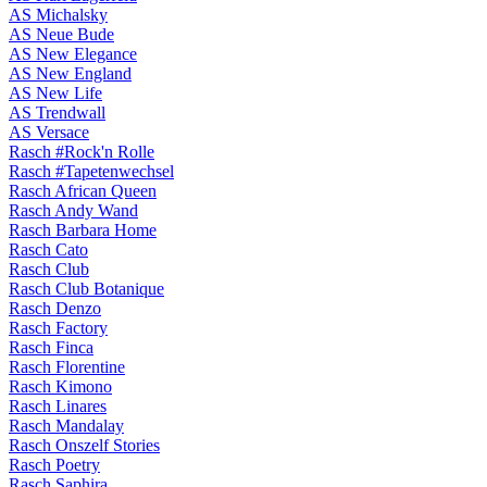
AS Michalsky
AS Neue Bude
AS New Elegance
AS New England
AS New Life
AS Trendwall
AS Versace
Rasch #Rock'n Rolle
Rasch #Tapetenwechsel
Rasch African Queen
Rasch Andy Wand
Rasch Barbara Home
Rasch Cato
Rasch Club
Rasch Club Botanique
Rasch Denzo
Rasch Factory
Rasch Finca
Rasch Florentine
Rasch Kimono
Rasch Linares
Rasch Mandalay
Rasch Onszelf Stories
Rasch Poetry
Rasch Saphira