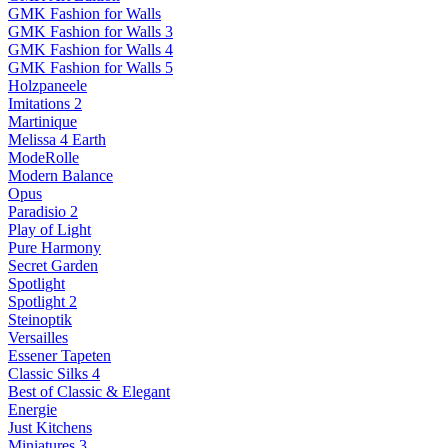
GMK Fashion for Walls
GMK Fashion for Walls 3
GMK Fashion for Walls 4
GMK Fashion for Walls 5
Holzpaneele
Imitations 2
Martinique
Melissa 4 Earth
ModeRolle
Modern Balance
Opus
Paradisio 2
Play of Light
Pure Harmony
Secret Garden
Spotlight
Spotlight 2
Steinoptik
Versailles
Essener Tapeten
Classic Silks 4
Best of Classic & Elegant
Energie
Just Kitchens
Miniatures 3