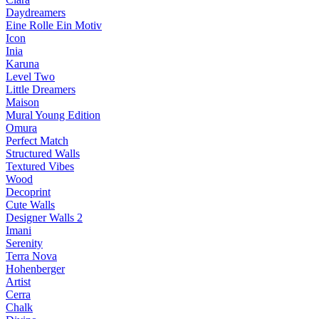
Daydreamers
Eine Rolle Ein Motiv
Icon
Inia
Karuna
Level Two
Little Dreamers
Maison
Mural Young Edition
Omura
Perfect Match
Structured Walls
Textured Vibes
Wood
Decoprint
Cute Walls
Designer Walls 2
Imani
Serenity
Terra Nova
Hohenberger
Artist
Cerra
Chalk