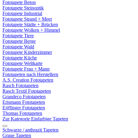
Fototapete Beton
Fototapete Steinoptik
Fototapete Industrial
Fototapete Strand + Meer
Fototapete Städte + Brücken
Fototapete Wolken + Himmel
Fototapete Tiere
Fototapete Berge
Fototapete Wald
Fototapete Kinderzimmer
Fototapete Küche
Fototapete Weltkarte
Fototapete Frau + Mann
Fototapeten nach Herstellern
A.S. Creation Fototapeten
Rasch Fototapeten
Rasch Textil Fototapeten
Grandeco Fototapeten
Erismann Fototapeten
Eijffinger Fototapeten
Thomas Fototapeten
Zur Kategorie Einfarbige Tapeten
Schwarze / anthrazit Tapeten
Graue Tapeten