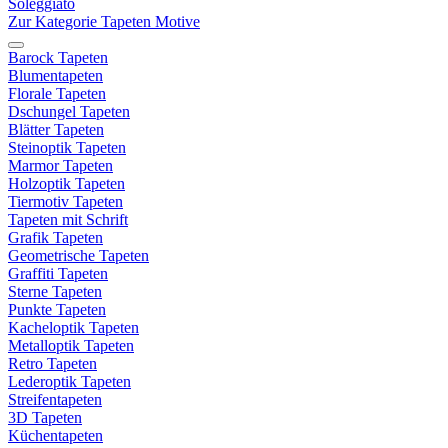
Soleggiato
Zur Kategorie Tapeten Motive
Barock Tapeten
Blumentapeten
Florale Tapeten
Dschungel Tapeten
Blätter Tapeten
Steinoptik Tapeten
Marmor Tapeten
Holzoptik Tapeten
Tiermotiv Tapeten
Tapeten mit Schrift
Grafik Tapeten
Geometrische Tapeten
Graffiti Tapeten
Sterne Tapeten
Punkte Tapeten
Kacheloptik Tapeten
Metalloptik Tapeten
Retro Tapeten
Lederoptik Tapeten
Streifentapeten
3D Tapeten
Küchentapeten