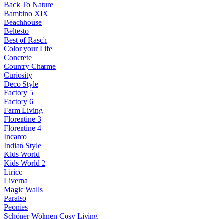
Back To Nature
Bambino XIX
Beachhouse
Beltesto
Best of Rasch
Color your Life
Concrete
Country Charme
Curiosity
Deco Style
Factory 5
Factory 6
Farm Living
Florentine 3
Florentine 4
Incanto
Indian Style
Kids World
Kids World 2
Lirico
Liverna
Magic Walls
Paraiso
Peonies
Schöner Wohnen Cosy Living