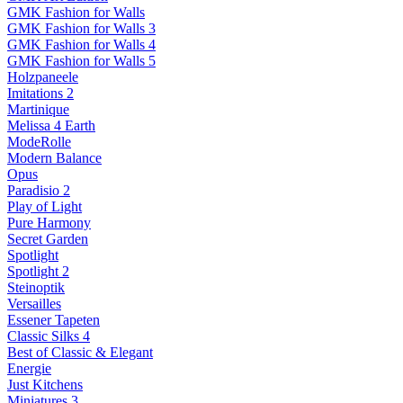
GMK Fashion for Walls
GMK Fashion for Walls 3
GMK Fashion for Walls 4
GMK Fashion for Walls 5
Holzpaneele
Imitations 2
Martinique
Melissa 4 Earth
ModeRolle
Modern Balance
Opus
Paradisio 2
Play of Light
Pure Harmony
Secret Garden
Spotlight
Spotlight 2
Steinoptik
Versailles
Essener Tapeten
Classic Silks 4
Best of Classic & Elegant
Energie
Just Kitchens
Miniatures 3