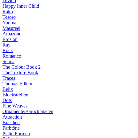
Divino
Happy Inner Child
Raku
Tesoro
Yuuma
Masureel
Amazone
Erosion
Ray
Rock
Romance
Serica
The Colour Book 2
The Texture Book
Traces
Thomas Edition
Belix
Blockstreifen
Dots
Fine Weaves
Ornamente/Barocktapeten
Attraction
Brasilien
Farbtöne
Platin Formen