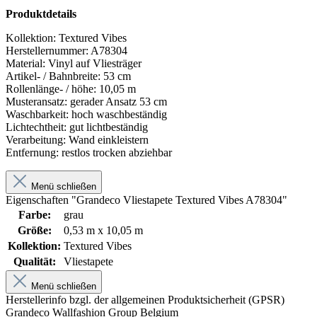
Produktdetails
Kollektion:
Textured Vibes
Herstellernummer:
A78304
Material:
Vinyl auf Vliesträger
Artikel- / Bahnbreite:
53 cm
Rollenlänge- / höhe:
10,05 m
Musteransatz:
gerader Ansatz 53 cm
Waschbarkeit:
hoch waschbeständig
Lichtechtheit:
gut lichtbeständig
Verarbeitung:
Wand einkleistern
Entfernung:
restlos trocken abziehbar
Menü schließen
Eigenschaften "Grandeco Vliestapete Textured Vibes A78304"
Farbe:
grau
Größe:
0,53 m x 10,05 m
Kollektion:
Textured Vibes
Qualität:
Vliestapete
Menü schließen
Herstellerinfo bzgl. der allgemeinen Produktsicherheit (GPSR)
Grandeco Wallfashion Group Belgium