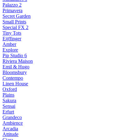
Palazzo 2
Primavera
Secret Garden
Small Prints
Special FX 2
Tiny Tots
Eijffinger
Amber
Explore
Pip Studio 6
Riviera Maison
Emil & Hugo
Bloomsbury
Contempo
Linen House
Oxford
Plains
Sakura
Sensai
Erfurt
Grandeco
Ambience
Arcadia
Attitude
Ciara