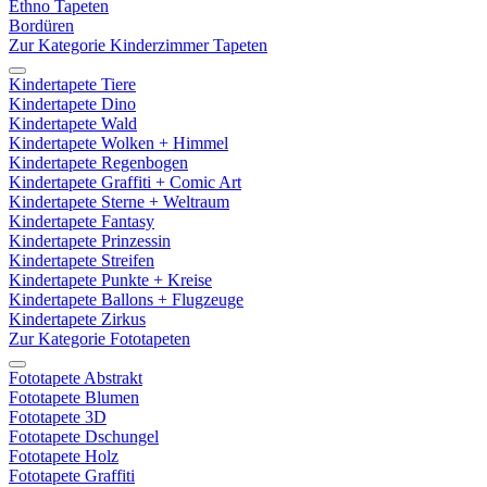
Ethno Tapeten
Bordüren
Zur Kategorie Kinderzimmer Tapeten
Kindertapete Tiere
Kindertapete Dino
Kindertapete Wald
Kindertapete Wolken + Himmel
Kindertapete Regenbogen
Kindertapete Graffiti + Comic Art
Kindertapete Sterne + Weltraum
Kindertapete Fantasy
Kindertapete Prinzessin
Kindertapete Streifen
Kindertapete Punkte + Kreise
Kindertapete Ballons + Flugzeuge
Kindertapete Zirkus
Zur Kategorie Fototapeten
Fototapete Abstrakt
Fototapete Blumen
Fototapete 3D
Fototapete Dschungel
Fototapete Holz
Fototapete Graffiti