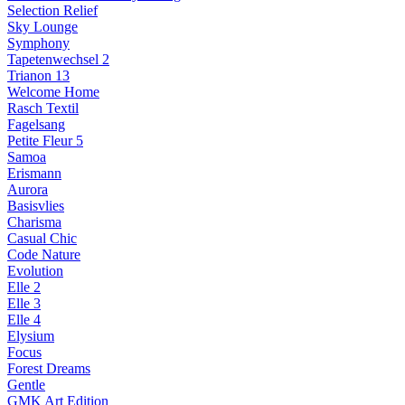
Selection Relief
Sky Lounge
Symphony
Tapetenwechsel 2
Trianon 13
Welcome Home
Rasch Textil
Fagelsang
Petite Fleur 5
Samoa
Erismann
Aurora
Basisvlies
Charisma
Casual Chic
Code Nature
Evolution
Elle 2
Elle 3
Elle 4
Elysium
Focus
Forest Dreams
Gentle
GMK Art Edition