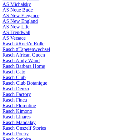
AS Michalsky
AS Neue Bude
AS New Elegance
AS New England
AS New Life
AS Trendwall
AS Versace
Rasch #Rock'n Rolle
Rasch #Tapetenwechsel
Rasch African Queen
Rasch Andy Wand
Rasch Barbara Home
Rasch Cato
Rasch Club
Rasch Club Botanique
Rasch Denzo
Rasch Factory
Rasch Finca
Rasch Florentine
Rasch Kimono
Rasch Linares
Rasch Mandalay
Rasch Onszelf Stories
Rasch Poetry
Rasch Saphira