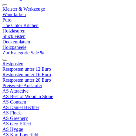
Kleister & Werkzeuge
Wandfarben
Puro
The Color Kitchen
Holzlasuren
Stuckleisten
Deckenplatten
Holzpaneele
Zur Kategorie Sale %
Restposten
Restposten unter 12 Euro
Restposten unter 16 Euro
Restposten unter 20 Euro
Preiswerte Ausläufer
AS Attractive
AS Best of Wood' n Stone
AS Contzen
AS Daniel Hechter
AS Flock
AS Greenery
AS Geo Effect
AS Hygge
AS Karl Lagerfeld