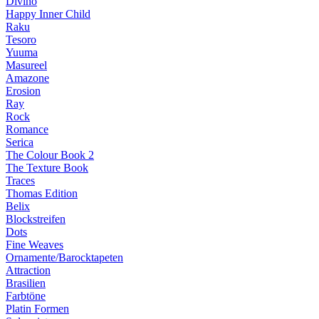
Divino
Happy Inner Child
Raku
Tesoro
Yuuma
Masureel
Amazone
Erosion
Ray
Rock
Romance
Serica
The Colour Book 2
The Texture Book
Traces
Thomas Edition
Belix
Blockstreifen
Dots
Fine Weaves
Ornamente/Barocktapeten
Attraction
Brasilien
Farbtöne
Platin Formen