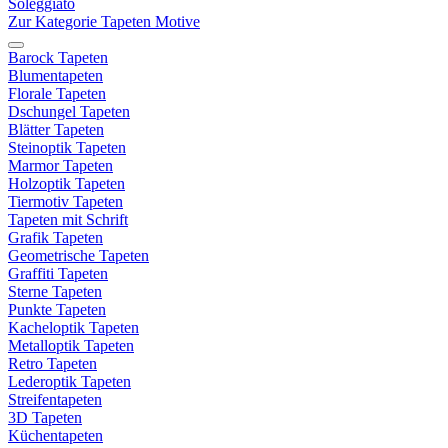
Soleggiato
Zur Kategorie Tapeten Motive
Barock Tapeten
Blumentapeten
Florale Tapeten
Dschungel Tapeten
Blätter Tapeten
Steinoptik Tapeten
Marmor Tapeten
Holzoptik Tapeten
Tiermotiv Tapeten
Tapeten mit Schrift
Grafik Tapeten
Geometrische Tapeten
Graffiti Tapeten
Sterne Tapeten
Punkte Tapeten
Kacheloptik Tapeten
Metalloptik Tapeten
Retro Tapeten
Lederoptik Tapeten
Streifentapeten
3D Tapeten
Küchentapeten