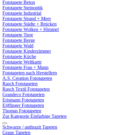
Fototapete Beton
Fototapete Steinoptik
Fototapete Industrial
Fototapete Strand + Meer
Fototapete Städte + Brücken
Fototapete Wolken + Himmel
Fototapete Tiere
Fototapete Berge
Fototapete Wald
Fototapete Kinderzimmer
Fototapete Küche
Fototapete Weltkarte
Fototapete Frau + Mann
Fototapeten nach Herstellern
A.S. Creation Fototapeten
Rasch Fototapeten
Rasch Textil Fototapeten
Grandeco Fototapeten
Erismann Fototapeten
Eijffinger Fototapeten
Thomas Fototapeten
Zur Kategorie Einfarbige Tapeten
Schwarze / anthrazit Tapeten
Graue Tapeten