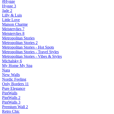
#Hygge
Hygge 3
Jade 2
Lilly & Luis
Little Love
Maison Charme
Meistervlies 7
Meistervlies 8
Metropolitan Stories
Metropolitan Stories 2
Metropolitan Stories - Hot Spots
Metropolitan Stories - Travel Styles
Metropolitan Stories - Vibes & Styles
Michalsky 6
My Home My Spa
Nara
New Walls
Nordic Feeling
Only Borders 11
Pure Elegance
PintWalls
PintWalls 2
PintWalls 3
Premium Wall 2
Retro Chic