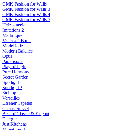
GMK Fashion for Walls
GMK Fashion for Walls 3
GMK Fashion for Walls 4
GMK Fashion for Walls 5
Holzpaneele
Imitations 2
Martinique
Melissa 4 Earth
ModeRolle
Modern Balance
Opus
Paradisio 2
Play of Light
Pure Harmony
Secret Garden
Spotlight
Spotlight 2
Steinoptik
Versailles
Essener Tapeten
Classic Silks 4
Best of Classic & Elegant
Energie
Just Kitchens
Miniatures 3