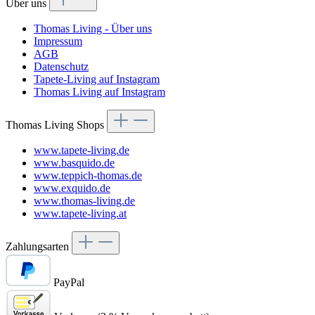
Über uns
Thomas Living - Über uns
Impressum
AGB
Datenschutz
Tapete-Living auf Instagram
Thomas Living auf Instagram
Thomas Living Shops
www.tapete-living.de
www.basquido.de
www.teppich-thomas.de
www.exquido.de
www.thomas-living.de
www.tapete-living.at
Zahlungsarten
PayPal