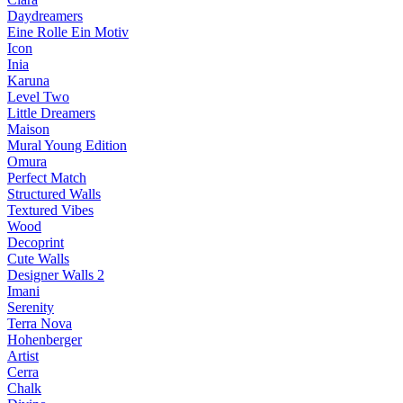
Daydreamers
Eine Rolle Ein Motiv
Icon
Inia
Karuna
Level Two
Little Dreamers
Maison
Mural Young Edition
Omura
Perfect Match
Structured Walls
Textured Vibes
Wood
Decoprint
Cute Walls
Designer Walls 2
Imani
Serenity
Terra Nova
Hohenberger
Artist
Cerra
Chalk