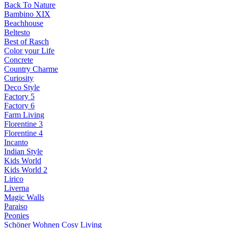
Back To Nature
Bambino XIX
Beachhouse
Beltesto
Best of Rasch
Color your Life
Concrete
Country Charme
Curiosity
Deco Style
Factory 5
Factory 6
Farm Living
Florentine 3
Florentine 4
Incanto
Indian Style
Kids World
Kids World 2
Lirico
Liverna
Magic Walls
Paraiso
Peonies
Schöner Wohnen Cosy Living