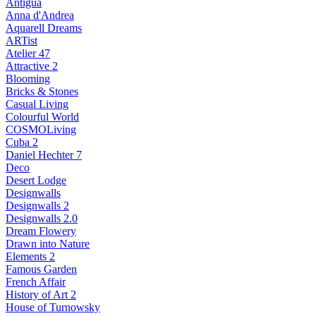
Antigua
Anna d'Andrea
Aquarell Dreams
ARTist
Atelier 47
Attractive 2
Blooming
Bricks & Stones
Casual Living
Colourful World
COSMOLiving
Cuba 2
Daniel Hechter 7
Deco
Desert Lodge
Designwalls
Designwalls 2
Designwalls 2.0
Dream Flowery
Drawn into Nature
Elements 2
Famous Garden
French Affair
History of Art 2
House of Turnowsky