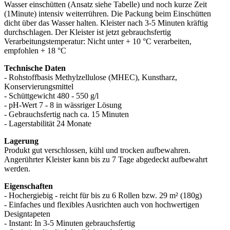
Wasser einschütten (Ansatz siehe Tabelle) und noch kurze Zeit
(1Minute) intensiv weiterrühren. Die Packung beim Einschütten
dicht über das Wasser halten. Kleister nach 3-5 Minuten kräftig
durchschlagen. Der Kleister ist jetzt gebrauchsfertig
Verarbeitungstemperatur: Nicht unter + 10 °C verarbeiten,
empfohlen + 18 °C
Technische Daten
- Rohstoffbasis Methylzellulose (MHEC), Kunstharz,
Konservierungsmittel
- Schüttgewicht 480 - 550 g/l
- pH-Wert 7 - 8 in wässriger Lösung
- Gebrauchsfertig nach ca. 15 Minuten
- Lagerstabilität 24 Monate
Lagerung
Produkt gut verschlossen, kühl und trocken aufbewahren.
Angerührter Kleister kann bis zu 7 Tage abgedeckt aufbewahrt
werden.
Eigenschaften
- Hochergiebig - reicht für bis zu 6 Rollen bzw. 29 m² (180g)
- Einfaches und flexibles Ausrichten auch von hochwertigen
Designtapeten
- Instant: In 3-5 Minuten gebrauchsfertig