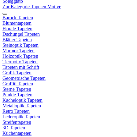
Soleggiato
Zur Kategorie Tapeten Motive
Barock Tapeten
Blumentapeten
Florale Tapeten
Dschungel Tapeten
Blätter Tapeten
Steinoptik Tapeten
Marmor Tapeten
Holzoptik Tapeten
Tiermotiv Tapeten
Tapeten mit Schrift
Grafik Tapeten
Geometrische Tapeten
Graffiti Tapeten
Sterne Tapeten
Punkte Tapeten
Kacheloptik Tapeten
Metalloptik Tapeten
Retro Tapeten
Lederoptik Tapeten
Streifentapeten
3D Tapeten
Küchentapeten