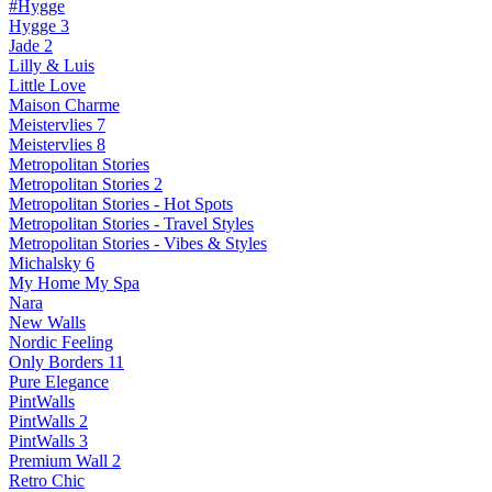
#Hygge
Hygge 3
Jade 2
Lilly & Luis
Little Love
Maison Charme
Meistervlies 7
Meistervlies 8
Metropolitan Stories
Metropolitan Stories 2
Metropolitan Stories - Hot Spots
Metropolitan Stories - Travel Styles
Metropolitan Stories - Vibes & Styles
Michalsky 6
My Home My Spa
Nara
New Walls
Nordic Feeling
Only Borders 11
Pure Elegance
PintWalls
PintWalls 2
PintWalls 3
Premium Wall 2
Retro Chic