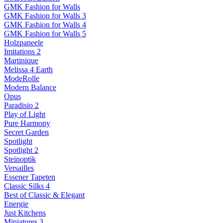
GMK Fashion for Walls
GMK Fashion for Walls 3
GMK Fashion for Walls 4
GMK Fashion for Walls 5
Holzpaneele
Imitations 2
Martinique
Melissa 4 Earth
ModeRolle
Modern Balance
Opus
Paradisio 2
Play of Light
Pure Harmony
Secret Garden
Spotlight
Spotlight 2
Steinoptik
Versailles
Essener Tapeten
Classic Silks 4
Best of Classic & Elegant
Energie
Just Kitchens
Miniatures 3