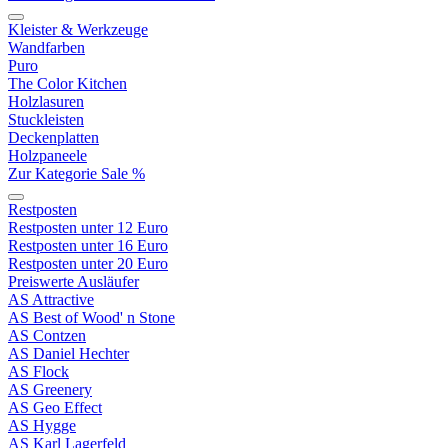
Kleister & Werkzeuge
Wandfarben
Puro
The Color Kitchen
Holzlasuren
Stuckleisten
Deckenplatten
Holzpaneele
Zur Kategorie Sale %
Restposten
Restposten unter 12 Euro
Restposten unter 16 Euro
Restposten unter 20 Euro
Preiswerte Ausläufer
AS Attractive
AS Best of Wood' n Stone
AS Contzen
AS Daniel Hechter
AS Flock
AS Greenery
AS Geo Effect
AS Hygge
AS Karl Lagerfeld