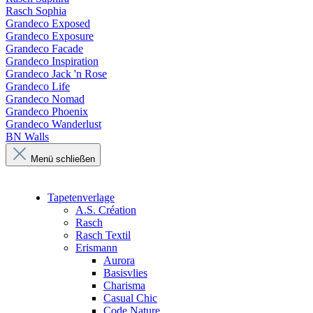
Rasch Sophia
Grandeco Exposed
Grandeco Exposure
Grandeco Facade
Grandeco Inspiration
Grandeco Jack 'n Rose
Grandeco Life
Grandeco Nomad
Grandeco Phoenix
Grandeco Wanderlust
BN Walls
Menü schließen
Tapetenverlage
A.S. Création
Rasch
Rasch Textil
Erismann
Aurora
Basisvlies
Charisma
Casual Chic
Code Nature