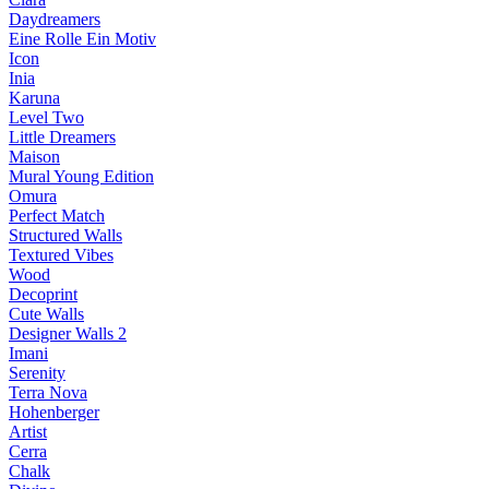
Daydreamers
Eine Rolle Ein Motiv
Icon
Inia
Karuna
Level Two
Little Dreamers
Maison
Mural Young Edition
Omura
Perfect Match
Structured Walls
Textured Vibes
Wood
Decoprint
Cute Walls
Designer Walls 2
Imani
Serenity
Terra Nova
Hohenberger
Artist
Cerra
Chalk