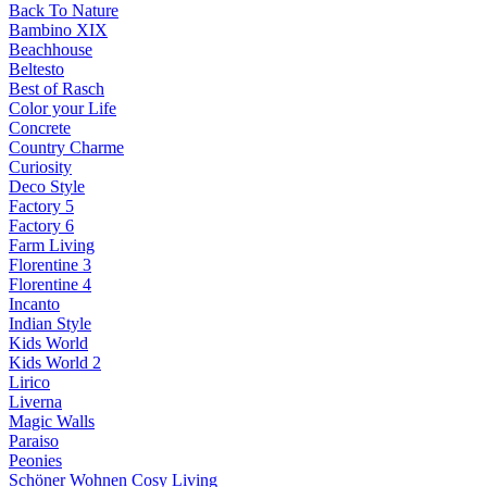
Back To Nature
Bambino XIX
Beachhouse
Beltesto
Best of Rasch
Color your Life
Concrete
Country Charme
Curiosity
Deco Style
Factory 5
Factory 6
Farm Living
Florentine 3
Florentine 4
Incanto
Indian Style
Kids World
Kids World 2
Lirico
Liverna
Magic Walls
Paraiso
Peonies
Schöner Wohnen Cosy Living