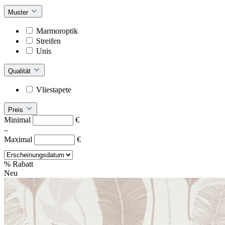
Muster
Marmoroptik
Streifen
Unis
Qualität
Vliestapete
Preis
Minimal
€
–
Maximal
€
%
Rabatt
Neu