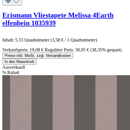
Erismann Vliestapete Melissa 4Earth
elfenbein 1035939
Inhalt:
5.33 Quadratmeter
(3,58 € / 1 Quadratmeter)
Verkaufspreis:
19,08 €
Regulärer Preis:
30,95 €
(38.35% gespart)
Preise inkl. MwSt. zzgl. Versandkosten
In den Warenkorb
Ausverkauft
%
Rabatt