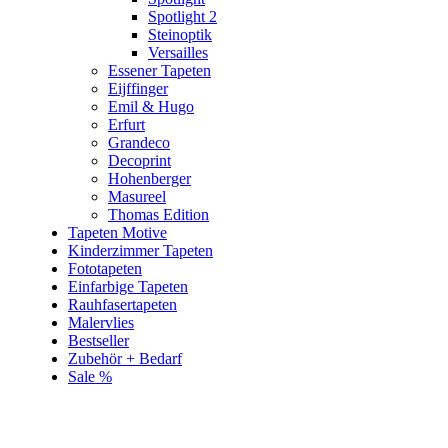
Spotlight 2
Steinoptik
Versailles
Essener Tapeten
Eijffinger
Emil & Hugo
Erfurt
Grandeco
Decoprint
Hohenberger
Masureel
Thomas Edition
Tapeten Motive
Kinderzimmer Tapeten
Fototapeten
Einfarbige Tapeten
Rauhfasertapeten
Malervlies
Bestseller
Zubehör + Bedarf
Sale %