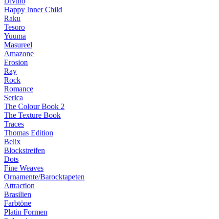
Divino
Happy Inner Child
Raku
Tesoro
Yuuma
Masureel
Amazone
Erosion
Ray
Rock
Romance
Serica
The Colour Book 2
The Texture Book
Traces
Thomas Edition
Belix
Blockstreifen
Dots
Fine Weaves
Ornamente/Barocktapeten
Attraction
Brasilien
Farbtöne
Platin Formen