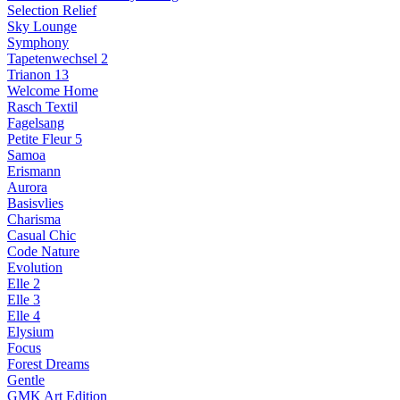
Selection Relief
Sky Lounge
Symphony
Tapetenwechsel 2
Trianon 13
Welcome Home
Rasch Textil
Fagelsang
Petite Fleur 5
Samoa
Erismann
Aurora
Basisvlies
Charisma
Casual Chic
Code Nature
Evolution
Elle 2
Elle 3
Elle 4
Elysium
Focus
Forest Dreams
Gentle
GMK Art Edition