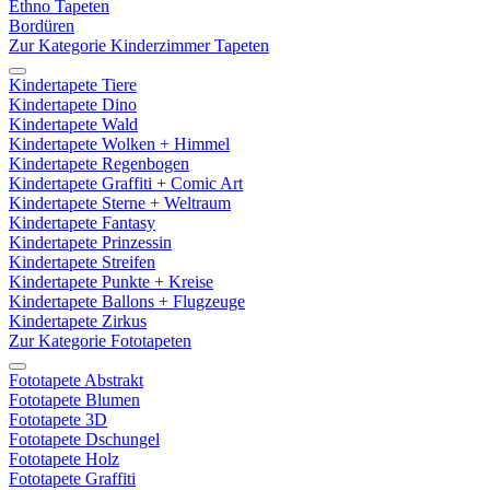
Ethno Tapeten
Bordüren
Zur Kategorie Kinderzimmer Tapeten
Kindertapete Tiere
Kindertapete Dino
Kindertapete Wald
Kindertapete Wolken + Himmel
Kindertapete Regenbogen
Kindertapete Graffiti + Comic Art
Kindertapete Sterne + Weltraum
Kindertapete Fantasy
Kindertapete Prinzessin
Kindertapete Streifen
Kindertapete Punkte + Kreise
Kindertapete Ballons + Flugzeuge
Kindertapete Zirkus
Zur Kategorie Fototapeten
Fototapete Abstrakt
Fototapete Blumen
Fototapete 3D
Fototapete Dschungel
Fototapete Holz
Fototapete Graffiti