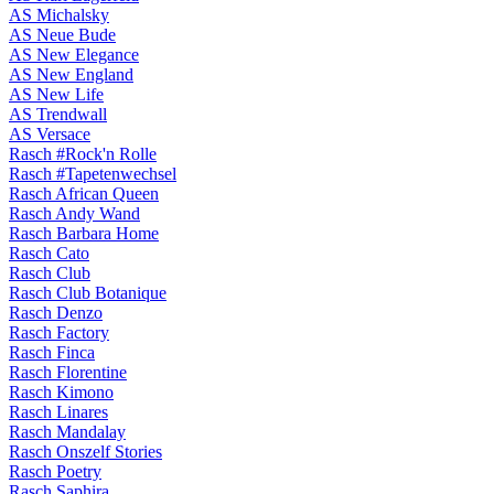
AS Michalsky
AS Neue Bude
AS New Elegance
AS New England
AS New Life
AS Trendwall
AS Versace
Rasch #Rock'n Rolle
Rasch #Tapetenwechsel
Rasch African Queen
Rasch Andy Wand
Rasch Barbara Home
Rasch Cato
Rasch Club
Rasch Club Botanique
Rasch Denzo
Rasch Factory
Rasch Finca
Rasch Florentine
Rasch Kimono
Rasch Linares
Rasch Mandalay
Rasch Onszelf Stories
Rasch Poetry
Rasch Saphira