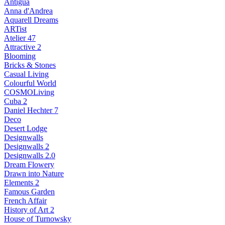
Antigua
Anna d'Andrea
Aquarell Dreams
ARTist
Atelier 47
Attractive 2
Blooming
Bricks & Stones
Casual Living
Colourful World
COSMOLiving
Cuba 2
Daniel Hechter 7
Deco
Desert Lodge
Designwalls
Designwalls 2
Designwalls 2.0
Dream Flowery
Drawn into Nature
Elements 2
Famous Garden
French Affair
History of Art 2
House of Turnowsky