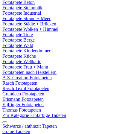
Fototapete Beton
Fototapete Steinoptik
Fototapete Industrial
Fototapete Strand + Meer
Fototapete Städte + Brücken
Fototapete Wolken + Himmel
Fototapete Tiere
Fototapete Berge
Fototapete Wald
Fototapete Kinderzimmer
Fototapete Küche
Fototapete Weltkarte
Fototapete Frau + Mann
Fototapeten nach Herstellern
A.S. Creation Fototapeten
Rasch Fototapeten
Rasch Textil Fototapeten
Grandeco Fototapeten
Erismann Fototapeten
Eijffinger Fototapeten
Thomas Fototapeten
Zur Kategorie Einfarbige Tapeten
Schwarze / anthrazit Tapeten
Graue Tapeten