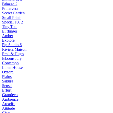
Palazzo 2
Primavera
Secret Garden
Small Prints
Special FX 2
Tiny Tots
Eijffinger
Amber
Explore
Pip Studio 6
Riviera Maison
Emil & Hugo
Bloomsbury
Contempo
Linen House
Oxford
Plains
Sakura
Sensai
Erfurt
Grandeco
Ambience
Arcadia
Attitude
Ciara