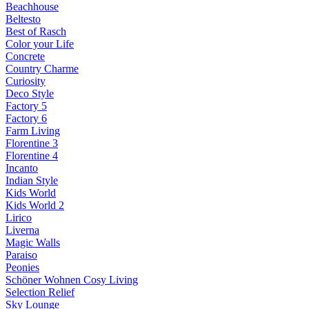
Beachhouse
Beltesto
Best of Rasch
Color your Life
Concrete
Country Charme
Curiosity
Deco Style
Factory 5
Factory 6
Farm Living
Florentine 3
Florentine 4
Incanto
Indian Style
Kids World
Kids World 2
Lirico
Liverna
Magic Walls
Paraiso
Peonies
Schöner Wohnen Cosy Living
Selection Relief
Sky Lounge