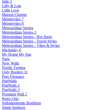
Jade 2
Lilly & Luis
Little Love
Maison Charme
Meistervlies 7
Meistervlies 8
Metropolitan Stories
Metropolitan Stories 2
Metropolitan Stories - Hot Spots
Metropolitan Stories - Travel Styles
Metropolitan Stories - Vibes & Styles
Michalsky 6
My Home My Spa
Nara
New Walls
Nordic Feeling
Only Borders 11
Pure Elegance
PintWalls
PintWalls 2
PintWalls 3
Premium Wall 2
Retro Chic
Selbstklebende Bordüren
Smart Surfaces