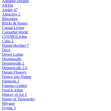
Aquarell Dreams
ARTist
Atelier 47
Attractive 2
Blooming
Bricks & Stones
Casual Living
Colourful World
COSMOLiving
Cuba 2
Daniel Hechter 7
Deco
Desert Lodge
Designwalls
Designwalls 2
Designwalls 2.0
Dream Flowery
Drawn into Nature
Elements 2
Famous Garden
French Affair
History of Art 2
House of Turnowsky
#Hygge
Hygge 3