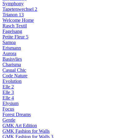
Symphony
Tapetenwechsel 2
Trianon 13
Welcome Home
Rasch Textil
Fagelsang
Petite Fleur 5
Samoa
Erismann
Aurora
Basisvlies
Charisma
Casual Chic
Code Nature
Evolution
Elle 2
Elle 3
Elle 4
Elysium
Focus
Forest Dreams
Gentle
GMK Art Edition
GMK Fashion for Walls
GMK Fashion for Walls 3